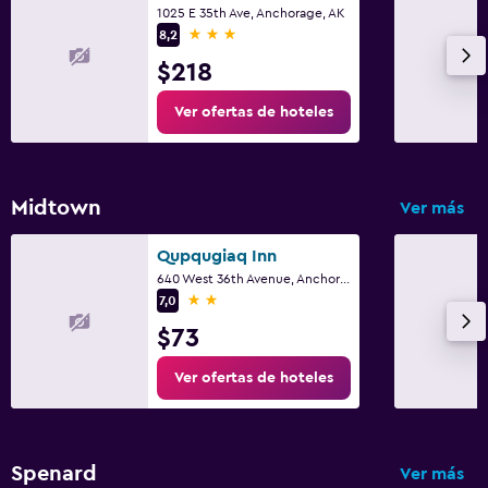
1025 E 35th Ave, Anchorage, AK
3 estrellas
8,2
$218
Ver ofertas de hoteles
Midtown
Ver más
Qupqugiaq Inn
640 West 36th Avenue, Anchorage, AK
2 estrellas
7,0
$73
Ver ofertas de hoteles
Spenard
Ver más