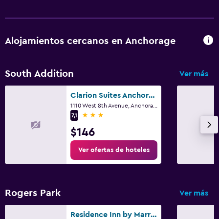
Alojamientos cercanos en Anchorage
South Addition
Ver más
Clarion Suites Anchorage Downtown
1110 West 8th Avenue, Anchorage, AK
3 estrellas
7,1
$146
Ver ofertas de hoteles
Rogers Park
Ver más
Residence Inn by Marriott Anchorage Midtown