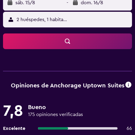
sáb. 15/8
-
dom. 16/8
2 huéspedes, 1 habitación
Opiniones de Anchorage Uptown Suites
7,8
Bueno
175 opiniones verificadas
Excelente
66