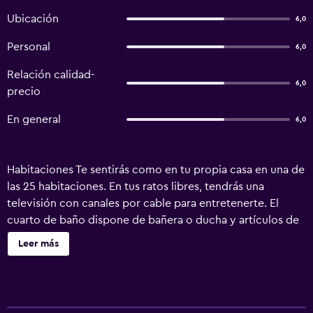
Ubicación
6,0
Personal
6,0
Relación calidad-
6,0
precio
En general
6,0
Habitaciones Te sentirás como en tu propia casa en una de
las 25 habitaciones. En tus ratos libres, tendrás una
televisión con canales por cable para entretenerte. El
cuarto de baño dispone de bañera o ducha y artículos de
tocador gratuitos. Las comodidades incluyen escritorio y
Leer más
ventilador de techo, además de un servicio de limpieza
disponible todos los días. Servicios Para un relax sin igual,
nada como una visita al spa. Este hotel también dispone
de acceso a internet por wifi gratuito y asistencia turística