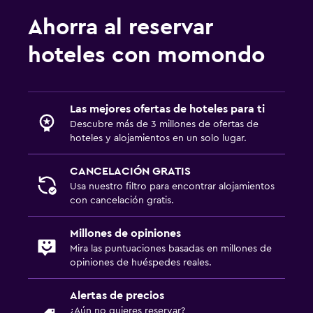
Piscina y spa
Ahorra al reservar
Piscina climatizada
hoteles con momondo
Piscina climatizada
Spa
Bañera de hidromasaje
Las mejores ofertas de hoteles para ti
Piscina al aire libre
Descubre más de 3 millones de ofertas de
hoteles y alojamientos en un solo lugar.
Piscina pequeña
Toallas para piscina
CANCELACIÓN GRATIS
Piscina con vista
Usa nuestro filtro para encontrar alojamientos
con cancelación gratis.
Vapor
Masajes
Millones de opiniones
Mira las puntuaciones basadas en millones de
Bar en la piscina
opiniones de huéspedes reales.
Sauna
Alertas de precios
¿Aún no quieres reservar?