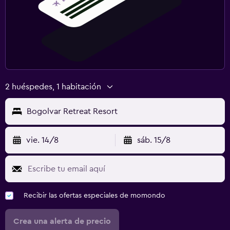
Ciclismo
Clases de cocina
Ping pong
Mesa de billar
Senderismo
2 huéspedes, 1 habitación
Ideal para familias
Bogolvar Retreat Resort
Cuidado de niños o guardería
Cuna/cama nido disponibles
vie. 14/8
sáb. 15/8
Comidas para niños
Carriolas
Zona cubierta de juegos
Recibir las ofertas especiales de momondo
Club infantil
Equipo infantil para zona de juegos al aire libre
Crea una alerta de precio