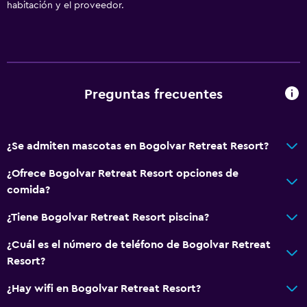
habitación y el proveedor.
Secador de pelo
Bañera al aire libre
Albornoz
Baño privado
Preguntas frecuentes
Inodoro adaptado
Ducha
¿Se admiten mascotas en Bogolvar Retreat Resort?
Gorro de baño
Tina de baño
¿Ofrece Bogolvar Retreat Resort opciones de
comida?
Aseo
Papel higiénico
¿Tiene Bogolvar Retreat Resort piscina?
Cepillo de dientes
¿Cuál es el número de teléfono de Bogolvar Retreat
Ducha italiana
Resort?
¿Hay wifi en Bogolvar Retreat Resort?
General