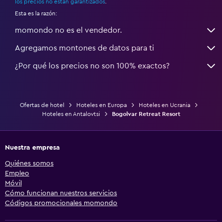
Salud y seguridad
los precios no están garantizados
.
Esta es la razón:
Limpieza diaria
momondo no es el vendedor.
Cámaras CCTV en zonas comunes
Agregamos montones de datos para ti
Cámaras CCTV en el exterior
Mosquitera
¿Por qué los precios no son 100% exactos?
Seguridad las 24 horas
Botiquín de primeros auxilios
Ofertas de hotel
Hoteles en Europa
Hoteles en Ucrania
Hoteles en Antalovtsi
Bogolvar Retreat Resort
Sistema de entretenimiento
TV de pantalla plana
Nuestra empresa
TV por cable o vía satélite
Quiénes somos
Servicio de streaming
Empleo
Móvil
TV
Cómo funcionan nuestros servicios
Códigos promocionales momondo
Lavandería