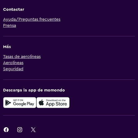
Lavandería
Contactar
Servicio de planchado
Ayuda/Preguntas frecuentes
Plancha y tabla de planchar
Prensa
Tendedero
Más
Habitación
Tasas de aerolíneas
Enchufe cerca de la cama
Aerolíneas
Seguridad
Sofá cama
Perchero
Descarga la app de momondo
Armario o clóset
Gimnasio
Gimnasio
Gimnasio