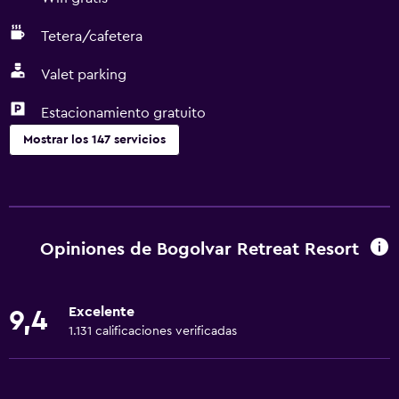
Tetera/cafetera
Valet parking
Estacionamiento gratuito
Mostrar los 147 servicios
Accesibilidad y adecuación
Unidad ubicada en la planta baja
Unidad accesible para personas en silla de ruedas
Opiniones de Bogolvar Retreat Resort
Hipoalergénico
Almohada hipoalergénica
Excelente
9,4
Lavabo bajo
1.131 calificaciones verificadas
Fregadero bajo
Almohada sin plumas