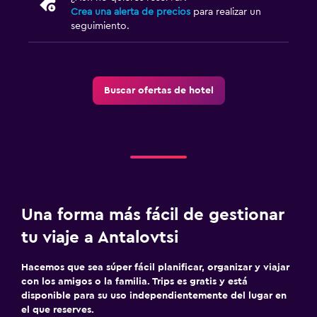
Servicios básicos
Crea una alerta de precios
para realizar un
Internet
seguimiento.
Extinguidor
Artículos de aseo gratis
Buscar ofertas de hotel
Alarma de humo
Calefacción
Aire acondicionado
Wifi gratis
Ropa de cama
Toallas
Una forma más fácil de gestionar
Champú
tu viaje a Antalovtsi
Gel de ducha
Hacemos que sea súper fácil planificar, organizar y viajar
Papeleras
con los amigos o la familia. Trips es gratis y está
disponible para su uso independientemente del lugar en
el que reserves.
Servicios y facilidades