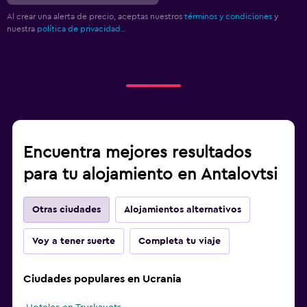
Parque infantil
Al crear una alerta de precio, aceptas nuestros
términos y condiciones
y
nuestra
política de privacidad.
.
Estacionamiento y transporte
Traslado al aeropuerto (con cargos)
Estacionamiento gratuito
Estacionamiento privado
Servicio de traslado (cargo adicional)
Encuentra mejores resultados
Carga de vehículos eléctricos
para tu alojamiento en Antalovtsi
Estacionamiento en la calle
Valet parking
Otras ciudades
Alojamientos alternativos
Cocina
Voy a tener suerte
Completa tu viaje
Copas
Tetera eléctrica
Ciudades populares en Ucrania
Cocineta