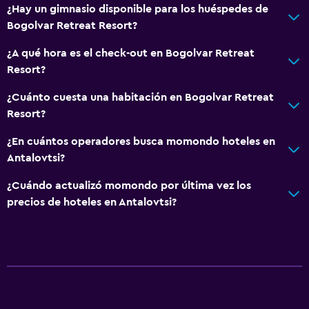
¿Hay un gimnasio disponible para los huéspedes de
Habitaciones familiares
Bogolvar Retreat Resort?
Vista al jardín
¿A qué hora es el check-out en Bogolvar Retreat
Piso de parquet o madera noble
Resort?
Vista al patio interior
¿Cuánto cuesta una habitación en Bogolvar Retreat
Vista a la piscina
Resort?
Espacio de almacenamiento
¿En cuántos operadores busca momondo hoteles en
Chimenea
Antalovtsi?
Zona de estar
¿Cuándo actualizó momondo por última vez los
Pantuflas
precios de hoteles en Antalovtsi?
Sofá
Teléfono
Alfombrado
Piso de mosaico/mármol