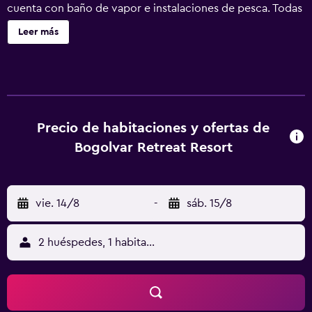
cuenta con baño de vapor e instalaciones de pesca. Todas
las habitaciones del Bogolvar Retreat Resort - Курорт для
Leer más
усамітнення "Богольвар" presentan un diseño clásico y
disponen de minibar. El baño incluye secador de pelo. El
elegante restaurante del Bogolvar sirve cocina húngara,
ucraniana y europea. En la terraza de verano se puede
comer al aire libre. El centro de spa del hotel ofrece una
amplia gama de tratamientos de belleza, masajes y
Precio de habitaciones y ofertas de
hammam. El establecimiento también cuenta con bañera
Bogolvar Retreat Resort
de hidromasaje y sauna. El Bogolvar Retreat Resort -
Курорт для усамітнення "Богольвар" se encuentra a 35
minutos en coche del castillo de Uzhgorod y a 40 minutos
vie. 14/8
-
sáb. 15/8
en coche del aeropuerto de Uzhgorod. Se ofrece servicio
de traslado bajo petición. La cena de gala no está incluida
en el precio.
2 huéspedes, 1 habitación