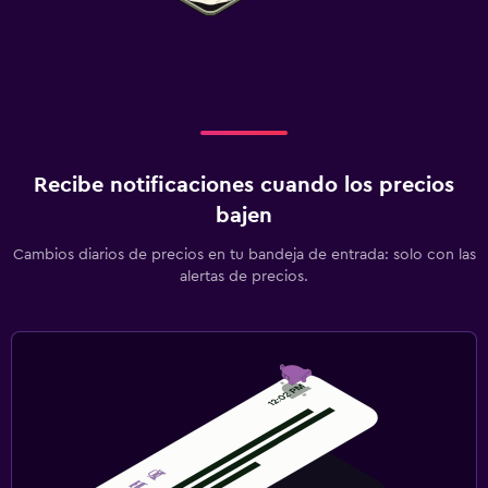
Muebles de exterior
Área de picnic
Playa privada
Jardín
Terraza/patio
Recibe notificaciones cuando los precios
Sillas de playa
bajen
Parrilla
Cambios diarios de precios en tu bandeja de entrada: solo con las
Terraza
alertas de precios.
Actividades
Bicicletas
Pesca
Juegos de mesa/rompecabezas
Sala de juegos