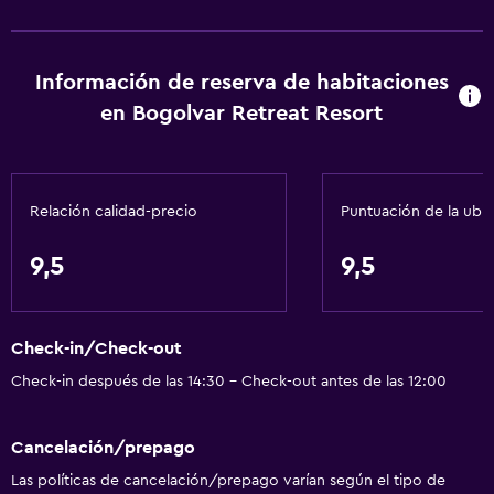
Áreas designadas para fumadores
Entrada privada
Información de reserva de habitaciones
Habitaciones para no fumadores disponibles
en Bogolvar Retreat Resort
Mascotas permitidas bajo consulta (pueden aplicar cargos
extra)
Accesibilidad
Relación calidad-precio
Puntuación de la ubi
Ducha adaptada para silla de ruedas
Silla para ducha
9,5
9,5
Tina de baño adaptada
Habitación hipoalergénica
Check-in/Check-out
Inodoro con barras de apoyo
Check-in después de las 14:30 - Check-out antes de las 12:00
Plantas superiores accesibles por escaleras
Cancelación/prepago
Baño
Las políticas de cancelación/prepago varían según el tipo de
Inodoro con cisterna alta