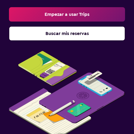
Personal de entretenimiento
Empezar a usar Trips
Baño turco
Instalaciones para reuniones
Buscar mis reservas
Servicio de habitaciones
Mostrador de información turística
Acceso con llave
Acceso con tarjeta
Masaje de pies
Check-in/check-out privado
Recepción 24 horas
Caja fuerte
Aire libre
Comedor al aire libre