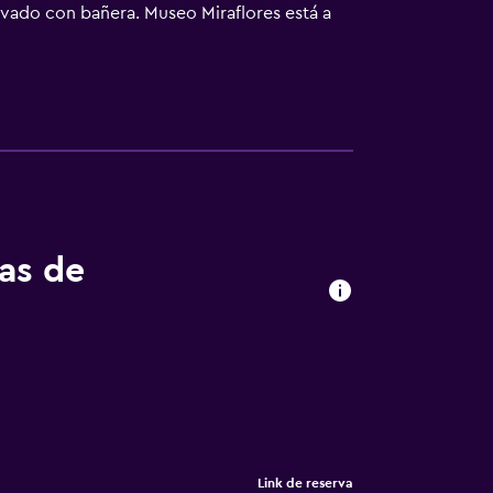
ivado con bañera. Museo Miraflores está a
Internacional La Aurora) está a 39 km.
tas de
Link de reserva