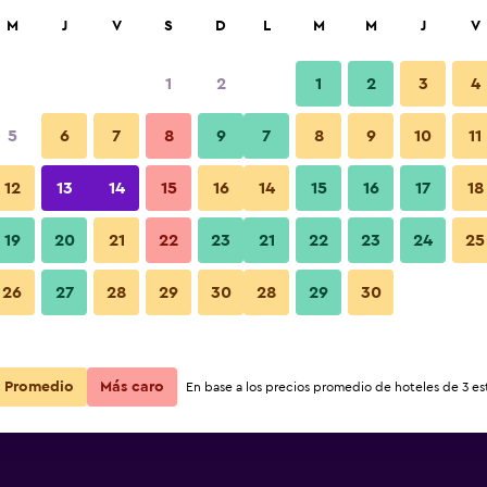
car
M
J
V
S
D
L
M
M
J
V
1
2
1
2
3
4
s barata de precio por noche
5
6
7
8
9
7
8
9
10
11
r
Total noche
12
13
14
15
16
14
15
16
17
18
$55
Ver oferta
19
20
21
22
23
21
22
23
24
25
26
27
28
29
30
28
29
30
$67
Ver oferta
Promedio
Más caro
En base a los precios promedio de hoteles de 3 est