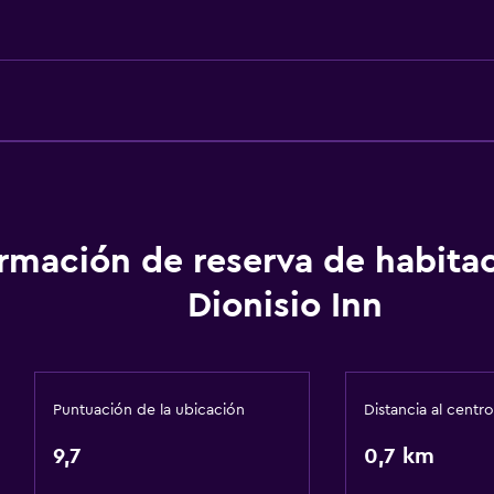
Servicios y facilidades
Servicio de conserjería
Caja fuerte
Mostrador de información
Recepción 24 horas
ormación de reserva de habita
Dionisio Inn
General
Habitaciones familiares
Casilleros
Puntuación de la ubicación
Distancia al centro
Espacio de almacenamie
9,7
0,7 km
Aire libre