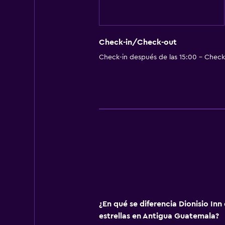
Traslado al aeropuerto (con cargo
Servicio de traslado (cargo adicion
Check-in/Check-out
Comedor
Check-in después de las 15:00 - Check-
Bar/lounge
La comida se puede entregar en el
Lavandería
Lavandería
¿En qué se diferencia Dionisio Inn
estrellas en Antigua Guatemala?