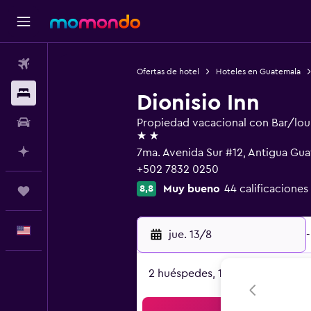
Vuelos
Ofertas de hotel
Hoteles en Guatemala
Alojamientos
Dionisio Inn
Autos
Propiedad vacacional con Bar/lo
2 estrellas
Planifica con IA
7ma. Avenida Sur #12, Antigua Gu
+502 7832 0250
Muy bueno
44 calificaciones
8,8
Trips
Español
jue. 13/8
-
2 huéspedes, 1 habitación