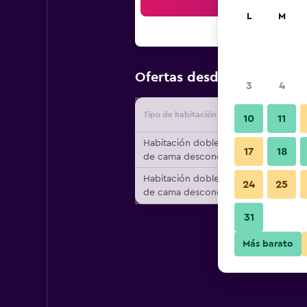
Bus
L
M
$55
Ofertas desde
/
Oferta má
3
4
Tipo de habitación
Proveedo
10
11
Habitación doble, tipo
17
18
de cama desconocido
Habitación doble, tipo
24
25
de cama desconocido
31
Más barato