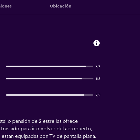
iones
Ubicación
9,2
8,7
9,0
tal o pensión de 2 estrellas ofrece
traslado para ir o volver del aeropuerto,
o están equipadas con TV de pantalla plana.