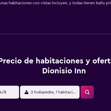
unas habitaciones con vistas incluyen, y todas tienen baño pr
acional de la Cultura está a 38 km. El aeropuerto (Aeropuerto 
Precio de habitaciones y ofer
Dionisio Inn
14/8
2 huéspedes, 1 habitación