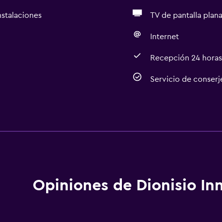
nstalaciones
TV de pantalla plan
Internet
Recepción 24 horas
Servicio de conserj
Accesibilidad y adecuac
Para no fumadores
aciones
Unidad ubicada en la pla
Unidad accesible para pe
Plantas superiores acces
Opiniones de Dionisio In