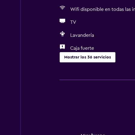
Wifi disponible en todas las i
TV
Lavandería
Caja fuerte
Mostrar los 36 servicios
Servicios básicos
Wifi gratis
Wifi disponible en todas las instal
Internet
Gel de ducha
Toallas
Ventilador