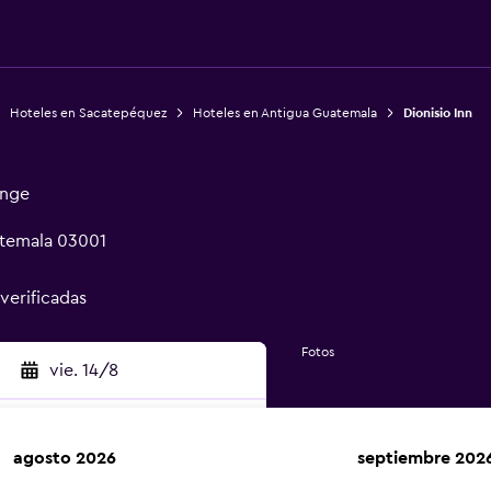
Hoteles en Sacatepéquez
Hoteles en Antigua Guatemala
Dionisio Inn
unge
atemala 03001
 verificadas
Fotos
vie. 14/8
agosto 2026
septiembre 202