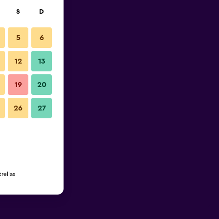
S
D
5
6
12
13
19
20
26
27
rellas