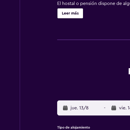
El hostal o pensión dispone de alg
32 km del alojamiento, y Palacio N
Leer más
jue. 13/8
-
vie. 
Tipo de alojamiento