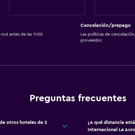
s)
Terraza/patio
al)
Jardín
Cancelación/prepago
Salud y seguridad
out antes de las 11:00
Las políticas de cancelación
proveedor.
Caja fuerte
 alojamiento
Botiquín de primeros aux
Habitación
Armario o clóset
Preguntas frecuentes
 de otros hoteles de 2
¿A qué distancia est
Internacional La Aur