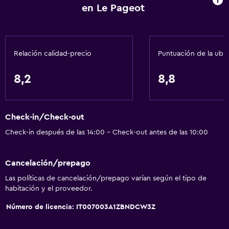
en Le Pageot
Calefacción
Baño
Relación calidad-precio
Puntuación de la ubi
Bidé
Secador de pelo
8,2
8,8
Aseo
Papel higiénico
Check-in/Check-out
Ducha
Check-in después de las 14:00 - Check-out antes de las 10:00
Baño privado
Cancelación/prepago
General
Las políticas de cancelación/prepago varían según el tipo de
Habitaciones familiares
habitación y el proveedor.
Teléfono
Número de licencia: IT007003A1ZBNDCW3Z
Piso de parquet o madera noble