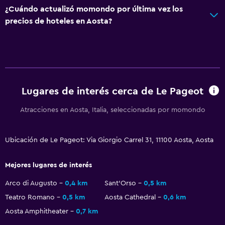
Check-out exprés
¿Cuándo actualizó momondo por última vez los
precios de hoteles en Aosta?
Caja fuerte
Estacionamiento y transporte
Estacionamiento gratuito
Estacionamiento privado
Lugares de interés cerca de Le Pageot
Atracciones en Aosta, Italia, seleccionadas por momondo
Sistema de entretenimiento
TV de pantalla plana
Ubicación de Le Pageot: Via Giorgio Carrel 31, 11100 Aosta, Aosta
TV
Mejores lugares de interés
Accesibilidad y adecuación
Arco di Augusto
0,4 km
Sant'Orso
0,5 km
Para no fumadores
Teatro Romano
0,5 km
Aosta Cathedral
0,6 km
Mascotas permitidas bajo consulta (pueden aplicar cargos
Aosta Amphitheater
0,7 km
extra)