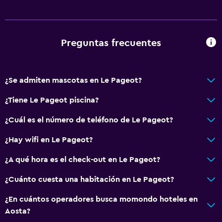
Bodega de esquí
Espacio de almacenamiento
Preguntas frecuentes
Comedor
Tetera eléctrica
La comida se puede entregar en el alojamiento
¿Se admiten mascotas en Le Pageot?
Cafetera
¿Tiene Le Pageot piscina?
¿Cuál es el número de teléfono de Le Pageot?
Salud y seguridad
Limpieza diaria
¿Hay wifi en Le Pageot?
Caja fuerte
¿A qué hora es el check-out en Le Pageot?
Cámaras CCTV en zonas comunes
¿Cuánto cuesta una habitación en Le Pageot?
Servicios y facilidades
¿En cuántos operadores busca momondo hoteles en
Aosta?
Servicio de despertador