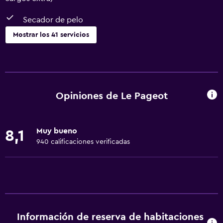
Secador de pelo
Mostrar los 41 servicios
Servicios básicos
Wifi gratis
Wifi disponible en todas las instalaciones
Opiniones de Le Pageot
Internet
Gel de ducha
Muy bueno
8,1
Toallas
940 calificaciones verificadas
Extinguidor
Aire acondicionado
Artículos de aseo gratis
Champú
Información de reserva de habitaciones
Alarma de humo