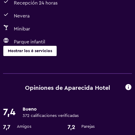
Recepción 24 horas
Nevera
Minibar
Parque infantil
Mostrar los 6 servicios
Comedor
Restaurante
Minibar
Opiniones de Aparecida Hotel
Nevera
Bueno
7,4
Servicios y facilidades
372 calificaciones verificadas
Recepción 24 horas
7,7
7,2
Amigos
Parejas