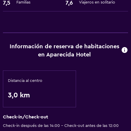
Ideal para familias
7,5
7,6
Familias
Viajeros en solitario
Parque infantil
Servicios básicos
Wifi gratis
Información de reserva de habitaciones
en Aparecida Hotel
Distancia al centro
3,0 km
Check-in/Check-out
Check-in después de las 14:00 - Check-out antes de las 12:00