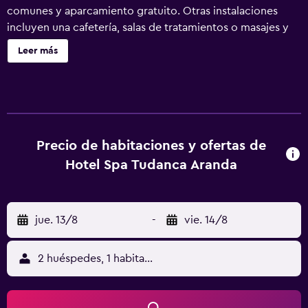
comunes y aparcamiento gratuito. Otras instalaciones
incluyen una cafetería, salas de tratamientos o masajes y
un centro de negocios. Hotel Spa Tudanca Aranda ofrece
Leer más
40 alojamientos con minibar y caja fuerte. Se ofrece una
televisión de pantalla plana de 26 pulgadas con canales
por satélite. Los baños están equipados con ducha y
bañera combinadas, bidé, artículos de higiene personal
gratuitos y secador de pelo. Este hotel en Fuentespina
ofrece acceso a Internet wifi gratis. Los servicios para las
Precio de habitaciones y ofertas de
personas de negocios incluyen escritorio y teléfono. Las
Hotel Spa Tudanca Aranda
habitaciones también incluyen tabla de planchar con
plancha y cortinas opacas. Se ofrece servicio de limpieza
todos los días. Los servicios de ocio y esparcimiento en
jue. 13/8
-
vie. 14/8
este hotel incluyen gimnasio. Se pueden practicar las
actividades de ocio y esparcimiento que se indican más
abajo en las instalaciones o cerca del alojamiento (es
2 huéspedes, 1 habitación
posible que se aplique un recargo).