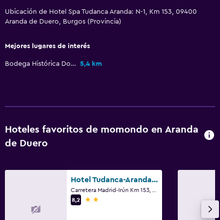
Zona de estar
Ubicación de Hotel Spa Tudanca Aranda: N-1, Km 153, 09400
Vista al jardín
Aranda de Duero, Burgos (Provincia)
Piso de parquet o madera noble
Mejores lugares de interés
Vista al patio interior
Bodega Histórica Don Carlos
5,4 km
Posibilidad de habitaciones conectadas
Habitaciones insonorizadas
Insonorización
Vista a punto de interés
Hoteles favoritos de momondo en Aranda
Teléfono
de Duero
Espacio de almacenamiento
Comedor
Hotel Tudanca-Aranda II
Minibar
Carretera Madrid-Irún Km 153, Aranda de Duero, Burgos (Provincia)
2 estrellas
8,2
Restaurante