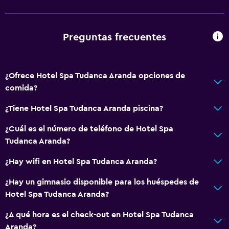
Recepción 24 horas
Servicios básicos
Preguntas frecuentes
Wifi gratis
Wifi disponible en todas las instalaciones
¿Ofrece Hotel Spa Tudanca Aranda opciones de
Internet
comida?
Toallas
¿Tiene Hotel Spa Tudanca Aranda piscina?
Extinguidor
Artículos de aseo gratis
¿Cuál es el número de teléfono de Hotel Spa
Tudanca Aranda?
Champú
Alarma de humo
¿Hay wifi en Hotel Spa Tudanca Aranda?
Calefacción
¿Hay un gimnasio disponible para los huéspedes de
Gel de ducha
Hotel Spa Tudanca Aranda?
Aire acondicionado
¿A qué hora es el check-out en Hotel Spa Tudanca
Papeleras
Aranda?