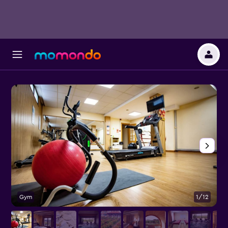
Gym
1/12