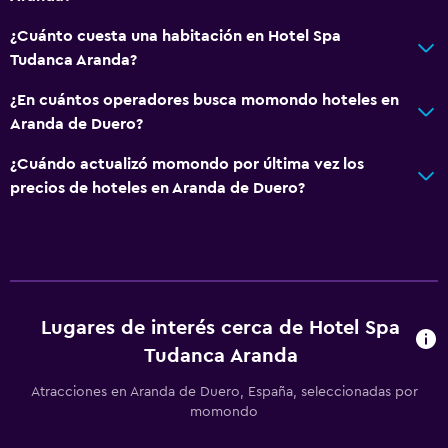
¿Cuánto cuesta una habitación en Hotel Spa
Baño
Tudanca Aranda?
Ducha
¿En cuántos operadores busca momondo hoteles en
Gorro de baño
Aranda de Duero?
Tina de baño
¿Cuándo actualizó momondo por última vez los
Bidé
precios de hoteles en Aranda de Duero?
Secador de pelo
Aseo
Papel higiénico
Cepillo de dientes
Lugares de interés cerca de Hotel Spa
Baño privado
Tudanca Aranda
Ducha italiana
Atracciones en Aranda de Duero, España, seleccionadas por
momondo
General