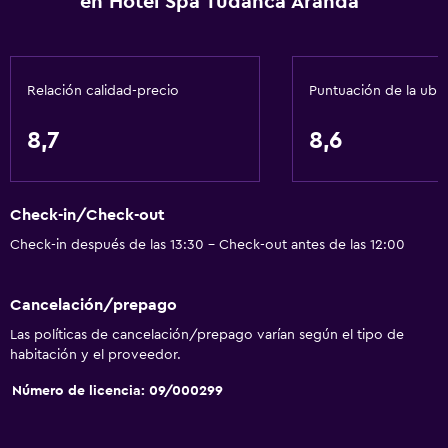
en Hotel Spa Tudanca Aranda
Áreas designadas para fumadores
Servicios y facilidades
Relación calidad-precio
Puntuación de la ubi
Centro de negocios
Servicio de despertador
8,7
8,6
Caja fuerte
Cambio de divisas
Check-in/Check-out
Baño turco
Check-in después de las 13:30 - Check-out antes de las 12:00
Instalaciones para reuniones
Servicio de habitaciones
Cancelación/prepago
Mostrador de información turística
Las políticas de cancelación/prepago varían según el tipo de
Acceso con tarjeta
habitación y el proveedor.
Masaje de pies
Número de licencia: 09/000299
Check-out exprés