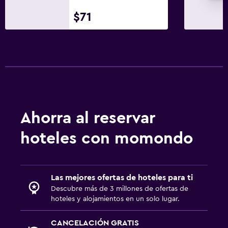
Bar/lounge
$71
Máquina expendedora (bebidas)
Máquina expendedora (botanas)
Sistema de entretenimiento
TV de pantalla plana
Sala de estar/TV compartida
TV por cable o vía satélite
Ahorra al reservar
TV
hoteles con momondo
Salud y seguridad
Limpieza diaria
Las mejores ofertas de hoteles para ti
Botiquín de primeros auxilios
Descubre más de 3 millones de ofertas de
hoteles y alojamientos en un solo lugar.
Cámaras CCTV en el exterior
Caja fuerte
CANCELACIÓN GRATIS