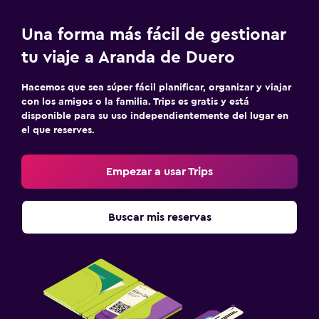
Una forma más fácil de gestionar
Aire libre
tu viaje a Aranda de Duero
Terraza/patio
Jardín
Hacemos que sea súper fácil planificar, organizar y viajar
con los amigos o la familia. Trips es gratis y está
disponible para su uso independientemente del lugar en
Lavandería
el que reserves.
Plancha y tabla de planchar
Plancha para pantalones
Empezar a usar Trips
Zona de trabajo
Buscar mis reservas
Fax/fotocopiadora
Escritorio
Spa
Masajes