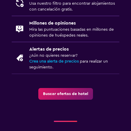
Usa nuestro filtro para encontrar alojamientos
con cancelación gratis.
Estacionamiento y transporte
Carga de vehículos eléctricos
Millones de opiniones
Mira las puntuaciones basadas en millones de
Estacionamiento
opiniones de huéspedes reales.
Estacionamiento privado
Alertas de precios
¿Aún no quieres reservar?
Habitación
Crea una alerta de precios
para realizar un
Almohada de plumas
seguimiento.
Enchufe cerca de la cama
Armario o clóset
Buscar ofertas de hotel
Ideal para familias
Cuna/cama nido disponibles
Equipo infantil para zona de juegos al aire libre
Parque infantil