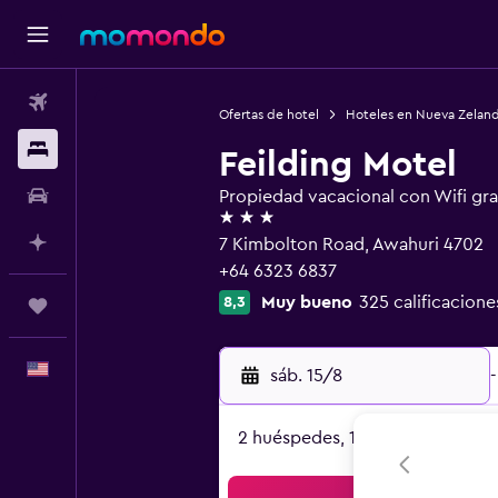
Vuelos
Ofertas de hotel
Hoteles en Nueva Zelan
Alojamientos
Feilding Motel
Autos
Propiedad vacacional con Wifi gra
3 estrellas
Planifica con IA
7 Kimbolton Road, Awahuri 4702
+64 6323 6837
Muy bueno
325 calificacione
8,3
Trips
Español
sáb. 15/8
-
2 huéspedes, 1 habitación