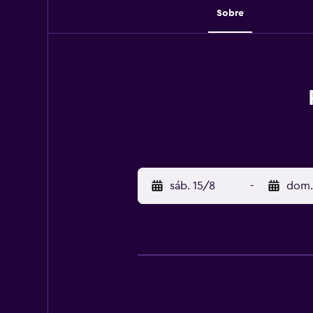
Sobre
sáb. 15/8
-
dom.