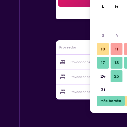
Bus
L
M
3
4
Proveedor
10
11
Proveedor para Feilding Motel
17
18
24
25
Proveedor para Feilding Motel
31
Proveedor para Feilding Motel
Más barato