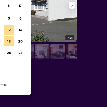
S
D
5
6
12
13
1/26
Otros
19
20
26
27
rellas