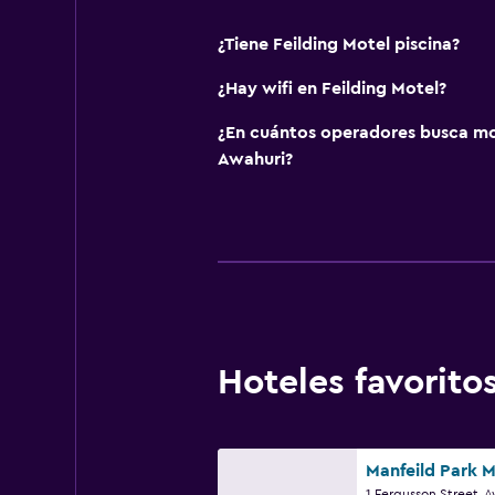
¿Tiene Feilding Motel piscina?
¿Hay wifi en Feilding Motel?
¿En cuántos operadores busca m
Awahuri?
Hoteles favorit
Manfeild Park M
1 Fergusson Street, A