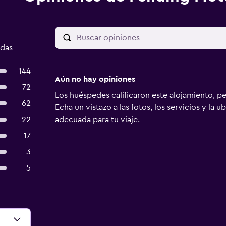
adas
144
Aún no hay opiniones
72
Los huéspedes calificaron este alojamiento, p
62
Echa un vistazo a las fotos, los servicios y la u
22
adecuada para tu viaje.
17
3
5