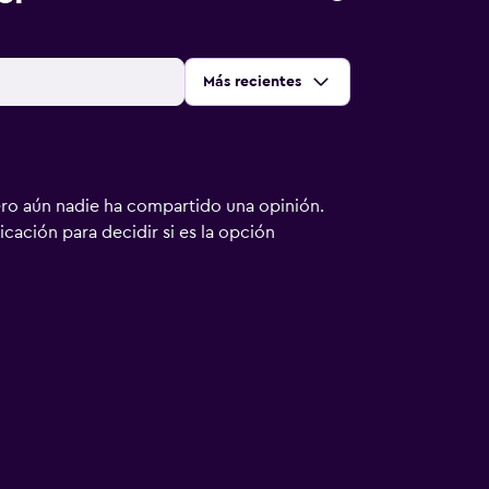
Ordenar por
:
Más recientes
ero aún nadie ha compartido una opinión.
bicación para decidir si es la opción