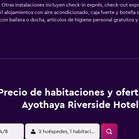
Otras instalaciones incluyen check-in exprés, check-out exp
1 alojamientos con aire acondicionado, caja fuerte y botella d
on bañera o ducha, artículos de higiene personal gratuitos y 
itorio y teléfono. Se ofrece servicio de limpieza todos los dí
Precio de habitaciones y ofer
Ayothaya Riverside Hotel
14/8
2 huéspedes, 1 habitación