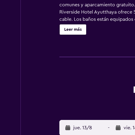
comunes y aparcamiento gratuito. 
Riverside Hotel Ayutthaya ofrece 5
cable. Los baños están equipados c
personas de negocios incluyen escr
Leer más
jue. 13/8
-
vie. 