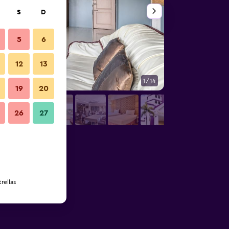
S
D
5
6
12
13
1/14
Sala de estar
19
20
26
27
rellas