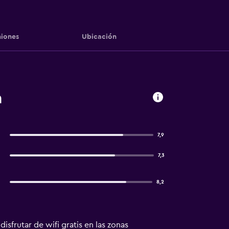
iones
Ubicación
a
7,9
7,3
8,2
isfrutar de wifi gratis en las zonas