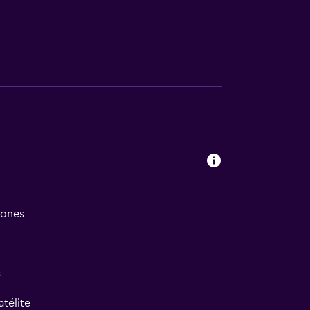
iones
s
atélite