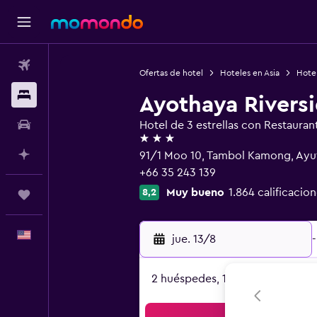
Vuelos
Ofertas de hotel
Hoteles en Asia
Hotel
Alojamientos
Ayothaya Riversi
Autos
Hotel de 3 estrellas con Restauran
3 estrellas
Planifica con IA
91/1 Moo 10, Tambol Kamong, Ayu
+66 35 243 139
Muy bueno
1.864 calificacion
8,2
Trips
Español
jue. 13/8
-
2 huéspedes, 1 habitación