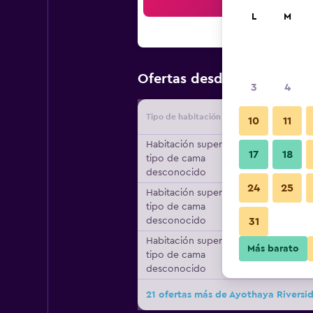
Bus
L
M
$22
Ofertas desde
/
Oferta má
3
4
Tipo de habitación
Proveedo
10
11
Habitación superior,
17
18
tipo de cama
desconocido
24
25
Habitación superior,
tipo de cama
desconocido
31
Habitación superior,
Más barato
tipo de cama
desconocido
21 ofertas más de Ayothaya Riversi