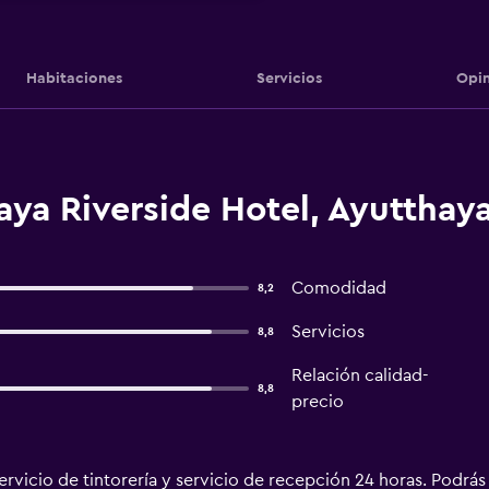
Habitaciones
Servicios
Opin
ya Riverside Hotel, Ayutthay
Comodidad
8,2
Servicios
8,8
Relación calidad-
8,8
precio
ervicio de tintorería y servicio de recepción 24 horas. Podrás d