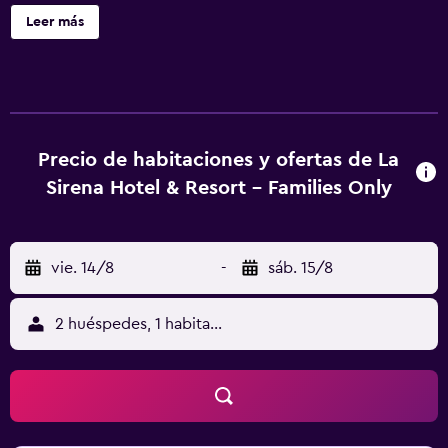
modernas, luminosas y coloridas. Disponen de baño
Leer más
privado, minibar y TV vía satélite. Algunas incluyen zona
de estar con sofá y cocina de planta abierta. La cafetería
La Sirena ofrece comidas, bebidas y vistas al mar Rojo. Por
las mañanas se sirve un desayuno bufé. El hotel cuenta con
recepción las 24 horas y un mostrador de información
turística, que puede recomendar actividades acuáticas y
Precio de habitaciones y ofertas de La
excursiones. La Sirena también alberga un centro médico
Sirena Hotel & Resort - Families Only
y un parque infantil. Ain Sukhna está a 45 km al norte,
mientras que el aeropuerto internacional de Cairo se
encuentra a 189 km de La Sirena Hotel.
vie. 14/8
-
sáb. 15/8
2 huéspedes, 1 habitación