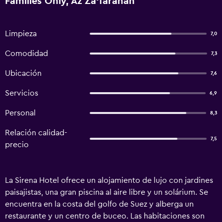
Families Only, Az Za‘farānah
Limpieza
7,0
Comodidad
7,3
Ubicación
7,6
Servicios
6,9
Personal
8,3
Relación calidad-
7,5
precio
La Sirena Hotel ofrece un alojamiento de lujo con jardines
paisajistas, una gran piscina al aire libre y un solárium. Se
encuentra en la costa del golfo de Suez y alberga un
restaurante y un centro de buceo. Las habitaciones son