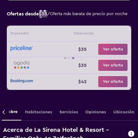
Ofertas desde
$35
/
Oferta más barata de precio por noche
Proveedor
Total noche
$35
Ver oferta
$35
Ver oferta
$42
Ver oferta
Sobre
Habitaciones
Servicios
Opiniones
Ubicación
Acerca de La Sirena Hotel & Resort -