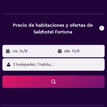
Museo Alemán de la Sal. En el hotel, las habitaciones
cuentan con zona de estar, TV de pantalla plana con
canales por cable, caja fuerte y baño privado con ducha,
artículos de aseo gratuitos y secador de pelo. En Hotel
Pension Fortuna, cada habitación dispone de ropa de
Precio de habitaciones y ofertas de
cama y toallas. En el alojamiento se puede disfrutar de un
Salzhotel Fortuna
desayuno buffet. La clientela puede practicar actividades
en Bad Bevensen y alrededores, como senderismo y
ciclismo. Theater Lüneburg está a 27 km del alojamiento, y
vie. 14/8
-
sáb. 15/8
Antigua torre del agua de Luneburgo está a 28 km. El
aeropuerto (Aeropuerto de Hamburgo - Finkenwerder)
está a 89 km.
2 huéspedes, 1 habitación