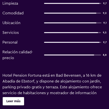
Limpieza
9,7
Comodidad
9,2
Ubicación
9,1
Servicios
9,5
Personal
9,7
Relación calidad-
8,8
precio
Hotel Pension Fortuna está en Bad Bevensen, a 16 km de
Abadía de Ebstorf, y dispone de alojamiento con jardín,
parking privado gratis y terraza. Este alojamiento ofrece
servicio de habitaciones y mostrador de información
turística, además de wifi gratis en todo el alojamiento.
Leer más
Este alojamiento hipoalergénico se encuentra a 27 km de