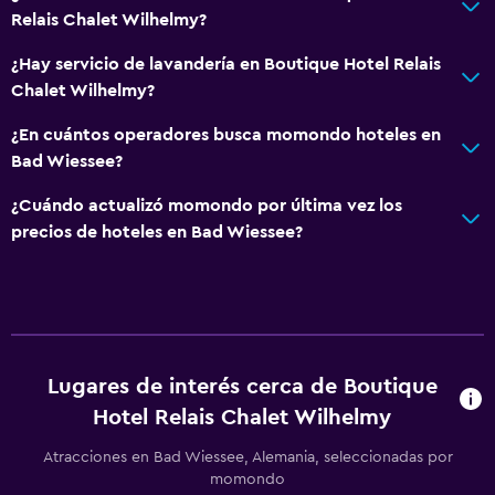
Secador de pelo
Relais Chalet Wilhelmy?
Aseo
¿Hay servicio de lavandería en Boutique Hotel Relais
Bañera al aire libre
Chalet Wilhelmy?
Albornoz
¿En cuántos operadores busca momondo hoteles en
Baño privado
Bad Wiessee?
¿Cuándo actualizó momondo por última vez los
Accesibilidad y adecuación
precios de hoteles en Bad Wiessee?
Mascotas permitidas bajo consulta (pueden aplicar cargos
extra)
Ascensor
Habitación hipoalergénica
Lugares de interés cerca de Boutique
Para no fumadores
Hotel Relais Chalet Wilhelmy
Áreas designadas para fumadores
Atracciones en Bad Wiessee, Alemania, seleccionadas por
momondo
Comedor