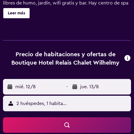
libres de humo, jardín, wifi gratis y bar. Hay centro de spa
y servicio de alquiler de coches. El hotel tiene sauna,
Leer más
piscina al aire libre abierta todo el año y terraza, además
de restaurante. El desayuno ofrece opciones buffet,
vegetarianas o veganas. La clientela puede practicar
actividades en Bad Wiessee y alrededores, como
senderismo, esquí y ciclismo. El aeropuerto (Aeropuerto
de Múnich) está a 81 km, y el alojamiento ofrece servicio
Precio de habitaciones y ofertas de
de traslado de pago para ir o volver del aeropuerto.
Boutique Hotel Relais Chalet Wilhelmy
mié. 12/8
-
jue. 13/8
2 huéspedes, 1 habitación