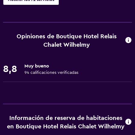
Actividades
Senderismo
Bicicletas
Opiniones de Boutique Hotel Relais
Pesca
Chalet Wilhelmy
Golf
Ciclismo
Muy bueno
8,8
Submarinismo
94 calificaciones verificadas
Buceo
Esquí
Paseos a caballo
Minigolf
Información de reserva de habitaciones
en Boutique Hotel Relais Chalet Wilhelmy
Servicios y facilidades