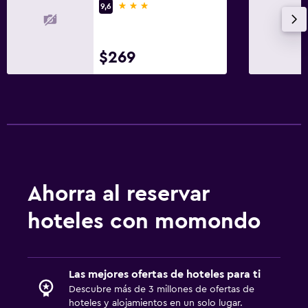
Terraza/patio
3 estrellas
9,6
Sillas de playa
Terraza
$269
Jardín
Estacionamiento y transporte
Traslado al aeropuerto (con cargos)
Estacionamiento gratuito
Servicio de traslado (cargo adicional)
Ahorra al reservar
Sistema de entretenimiento
hoteles con momondo
Radio
TV de pantalla plana
Las mejores ofertas de hoteles para ti
TV por cable o vía satélite
Descubre más de 3 millones de ofertas de
hoteles y alojamientos en un solo lugar.