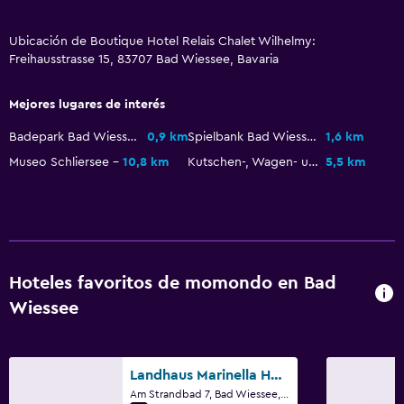
Almuerzos para llevar
Ubicación de Boutique Hotel Relais Chalet Wilhelmy:
Menús para dietas especiales (bajo petición)
Freihausstrasse 15, 83707 Bad Wiessee, Bavaria
Restaurante
Mejores lugares de interés
Bar/lounge
Desayuno en la habitación
Badepark Bad Wiessee
0,9 km
Spielbank Bad Wiessee
1,6 km
Museo Schliersee
10,8 km
Kutschen-, Wagen- und Schlittenmuseum
5,5 km
Servicios básicos
Wifi gratis
Internet
Artículos de aseo gratis
Hoteles favoritos de momondo en Bad
Alarma de humo
Wiessee
Calefacción
Landhaus Marinella Hotel Garni
Aire libre
Am Strandbad 7, Bad Wiessee, Bavaria