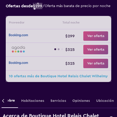
Ofertas desde
$299
/
Oferta más barata de precio por noche
Proveedor
Total noche
$299
Ver oferta
$325
Ver oferta
$325
Ver oferta
10 ofertas más de Boutique Hotel Relais Chalet Wilhelmy
Sobre
Habitaciones
Servicios
Opiniones
Ubicación
Acerca de Boutique Hotel Relais Chalet