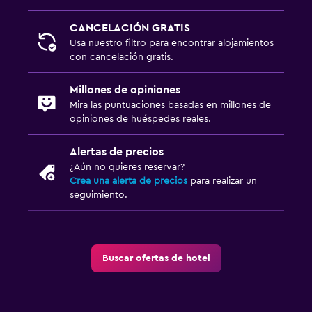
Lavandería
CANCELACIÓN GRATIS
Lavandería
Usa nuestro filtro para encontrar alojamientos
Servicio de planchado
con cancelación gratis.
Servicios de lavandería/tintorería
Millones de opiniones
Mira las puntuaciones basadas en millones de
Zona de trabajo
opiniones de huéspedes reales.
Fax/fotocopiadora
Alertas de precios
Escritorio
¿Aún no quieres reservar?
Crea una alerta de precios
para realizar un
seguimiento.
Salud y seguridad
Limpieza diaria
Caja fuerte
Buscar ofertas de hotel
Ideal para familias
Cuidado de niños o guardería