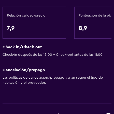
Renta de autos
Servicio de despertador
Relación calidad-precio
Puntuación de la ubi
Caja fuerte
Cambio de divisas
7,9
8,9
Instalaciones para reuniones
Servicio de habitaciones
Check-in/Check-out
Mostrador de información turística
Check-in después de las 15:00 - Check-out antes de las 11:00
Check-out exprés
Cancelación/prepago
Piscina y spa
Las políticas de cancelación/prepago varían según el tipo de
Masajes
habitación y el proveedor.
Piscina climatizada
Spa
Piscina al aire libre
Sauna