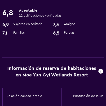
Ascensor
Aceptable
6,8
22 calificaciones verificadas
General
6,9
7,3
Viajeros en solitario
Amigos
Espacio de almacenamiento
7,1
6,5
Familias
Parejas
Servicios básicos
Aire acondicionado
Información de reserva de habitaciones
en Moe Yun Gyi Wetlands Resort
Relación calidad-precio
Puntuación de la ubi