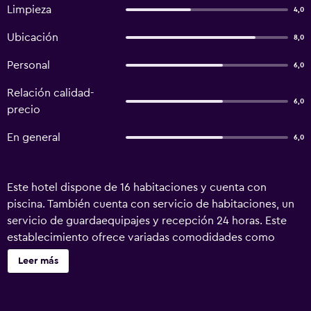
Limpieza
4,0
Ubicación
8,0
Personal
6,0
Relación calidad-
6,0
precio
En general
6,0
Este hotel dispone de 16 habitaciones y cuenta con
piscina. También cuenta con servicio de habitaciones, un
servicio de guardaequipajes y recepción 24 horas. Este
establecimiento ofrece variadas comodidades como
ascensor y agradables habitaciones. El hotel dispone de
Leer más
habitaciones con una ducha, además de todas las
comodidades necesarias para asegurarte una estancia
muy agradable.