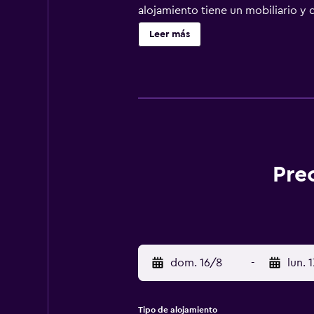
alojamiento tiene un mobiliario y 
Ballygawley ofrece acceso a Intern
Leer más
de 18 hoyos. Se pueden practicar l
alojamiento (es posible que se apl
Pre
dom. 16/8
-
lun. 
Tipo de alojamiento