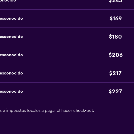
$243
conocido
$169
desconocido
$180
desconocido
$206
desconocido
$217
desconocido
$227
desconocido
as e impuestos locales a pagar al hacer check-out.