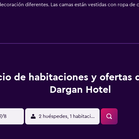
decoración diferentes. Las camas están vestidas con ropa de c
et wifi gratis. Se ofrece servicio de limpieza a petición. Lo
as actividades de ocio y esparcimiento que se indican más aba
ique un recargo).
cio de habitaciones y ofertas 
Dargan Hotel
17/8
2 huéspedes, 1 habitación