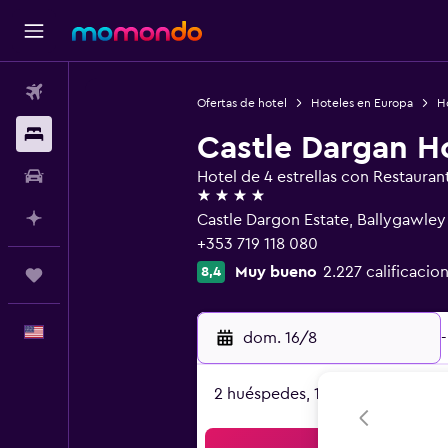
Vuelos
Ofertas de hotel
Hoteles en Europa
Ho
Alojamientos
Castle Dargan H
Autos
Hotel de 4 estrellas con Restauran
4 estrellas
Planifica con IA
Castle Dargon Estate, Ballygawley
+353 719 118 080
Muy bueno
2.227 calificacio
8,4
Trips
Español
dom. 16/8
-
2 huéspedes, 1 habitación