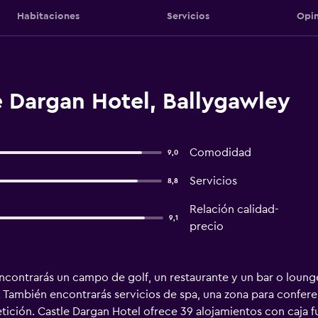
Habitaciones
Servicios
Opin
 Dargan Hotel, Ballygawley
Comodidad
9,0
Servicios
8,8
Relación calidad-
9,1
precio
contrarás un campo de golf, un restaurante y un bar o lounge. 
También encontrarás servicios de spa, una zona para conferen
etición. Castle Dargan Hotel ofrece 39 alojamientos con caja 