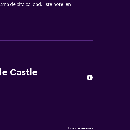
ama de alta calidad. Este hotel en
s huéspedes pueden jugar en el campo de golf
jo en las instalaciones o cerca del
de Castle
Link de reserva