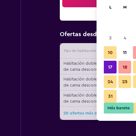
Bus
L
M
$119
Ofertas desde
/
Oferta má
3
4
Tipo de habitación
Proveedo
10
11
Habitación doble, tipo
17
18
de cama desconocido
Habitación doble, tipo
24
25
de cama desconocido
Habitación doble, tipo
31
de cama desconocido
Más barato
20 ofertas más de Castle Dargan Ho