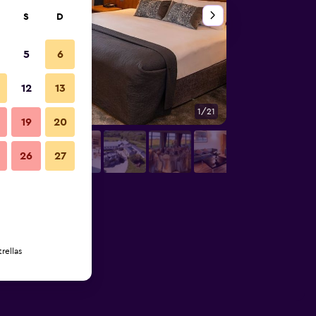
S
D
5
6
12
13
1/21
Spa
19
20
26
27
rellas