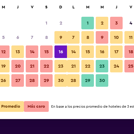
car
M
J
V
S
D
L
M
M
J
V
1
2
1
2
3
4
s barata de precio por noche
5
6
7
8
9
7
8
9
10
11
Habitación
r
Total noche
12
13
14
15
16
14
15
16
17
18
$119
Ver oferta
19
20
21
22
23
21
22
23
24
25
Fotos
26
27
28
29
30
28
29
30
$123
Ver oferta
$123
Ver oferta
Promedio
Más caro
En base a los precios promedio de hoteles de 3 est
tel