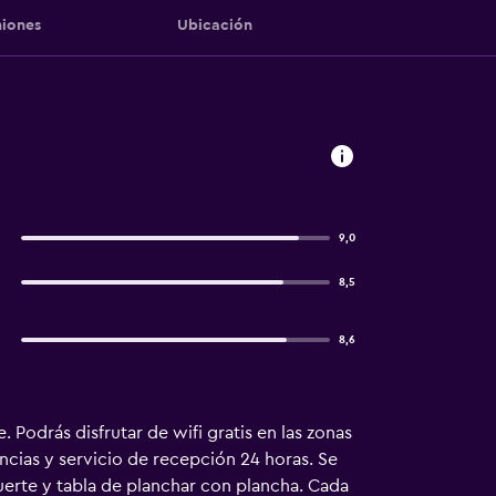
iones
Ubicación
9,0
8,5
8,6
Podrás disfrutar de wifi gratis en las zonas
cias y servicio de recepción 24 horas. Se
fuerte y tabla de planchar con plancha. Cada