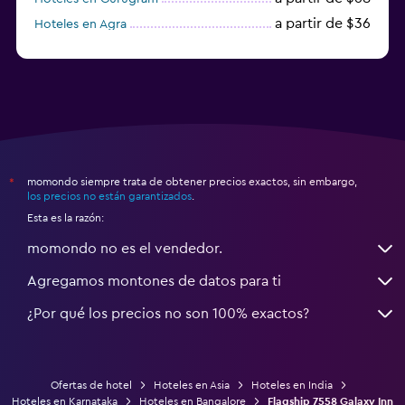
a partir de $36
Hoteles en Agra
a partir de $47
Hoteles en Mathura
momondo siempre trata de obtener precios exactos, sin embargo,
*
los precios no están garantizados
.
Esta es la razón:
momondo no es el vendedor.
Agregamos montones de datos para ti
¿Por qué los precios no son 100% exactos?
Ofertas de hotel
Hoteles en Asia
Hoteles en India
Hoteles en Karnataka
Hoteles en Bangalore
Flagship 7558 Galaxy Inn