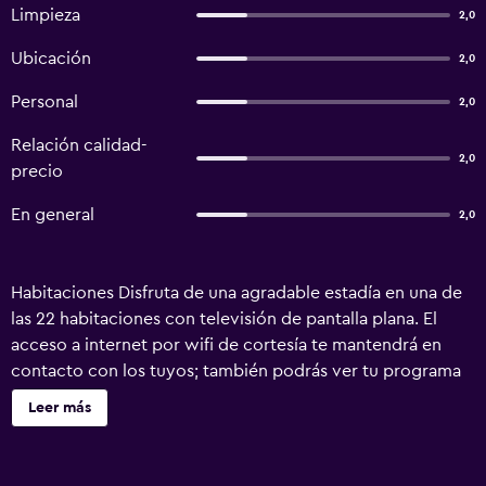
Limpieza
2,0
Ubicación
2,0
Personal
2,0
Relación calidad-
2,0
precio
En general
2,0
Habitaciones Disfruta de una agradable estadía en una de
las 22 habitaciones con televisión de pantalla plana. El
acceso a internet por wifi de cortesía te mantendrá en
contacto con los tuyos; también podrás ver tu programa
favorito en la televisión con canales por cable. El cuarto
Leer más
de baño dispone de bañera o ducha. Las comodidades
incluyen ventilador de techo, además de un servicio de
limpieza disponible todos los días. Ubicación del