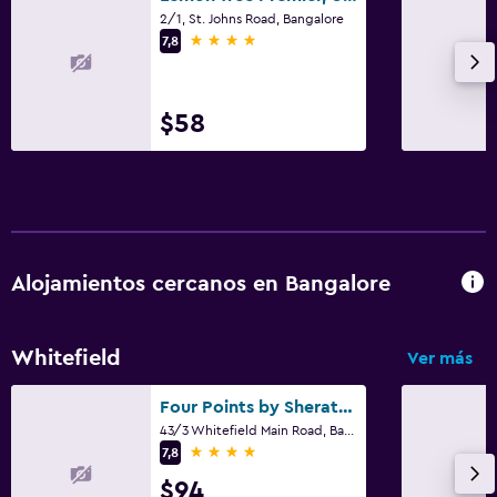
2/1, St. Johns Road, Bangalore
4 estrellas
7,8
$58
Alojamientos cercanos en Bangalore
Whitefield
Ver más
Four Points by Sheraton Bengaluru, Whitefield
43/3 Whitefield Main Road, Bangalore
4 estrellas
7,8
$94