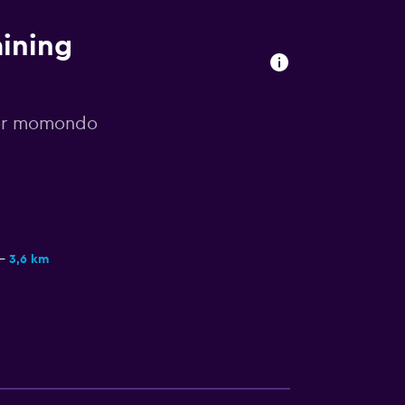
aining
por momondo
3,6 km