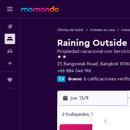
Vuelos
Ofertas de hotel
Hoteles en Asia
Hotel
Alojamientos
Raining Outside
Autos
Propiedad vacacional con Servici
2 estrellas
Planifica con IA
25 Bangweak Road, Bangkok 1016
+66 884 546 196
Bueno
6 calificaciones verifi
7,2
Trips
jue. 13/8
-
2 huéspedes, 1 habitación