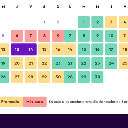
car
M
J
V
S
D
L
M
M
J
V
1
2
1
2
3
4
5
6
7
8
9
7
8
9
10
11
12
13
14
15
16
14
15
16
17
18
Ver precios
19
20
21
22
23
21
22
23
24
25
26
27
28
29
30
28
29
30
Ver precios
Ver precios
Promedio
Más caro
En base a los precios promedio de hoteles de 3 est