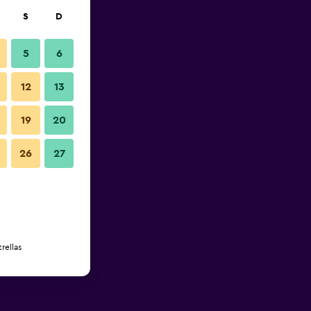
S
D
5
6
12
13
19
20
26
27
rellas