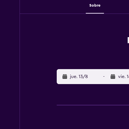
Sobre
jue. 13/8
-
vie. 