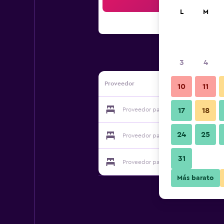
Bus
L
M
3
4
Proveedor
10
11
Proveedor para Raining Outside
17
18
24
25
Proveedor para Raining Outside
31
Proveedor para Raining Outside
Más barato