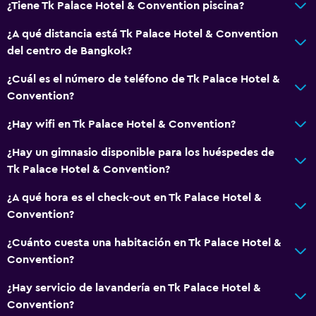
¿Tiene Tk Palace Hotel & Convention piscina?
Papel higiénico
¿A qué distancia está Tk Palace Hotel & Convention
Cepillo de dientes
del centro de Bangkok?
Ducha italiana
¿Cuál es el número de teléfono de Tk Palace Hotel &
Convention?
General
¿Hay wifi en Tk Palace Hotel & Convention?
Ventana
Habitaciones familiares
¿Hay un gimnasio disponible para los huéspedes de
Tk Palace Hotel & Convention?
Posibilidad de habitaciones conectadas
Espacio de almacenamiento
¿A qué hora es el check-out en Tk Palace Hotel &
Convention?
Chimenea
Zona de estar
¿Cuánto cuesta una habitación en Tk Palace Hotel &
Convention?
Pantuflas
Sofá
¿Hay servicio de lavandería en Tk Palace Hotel &
Convention?
Habitaciones insonorizadas