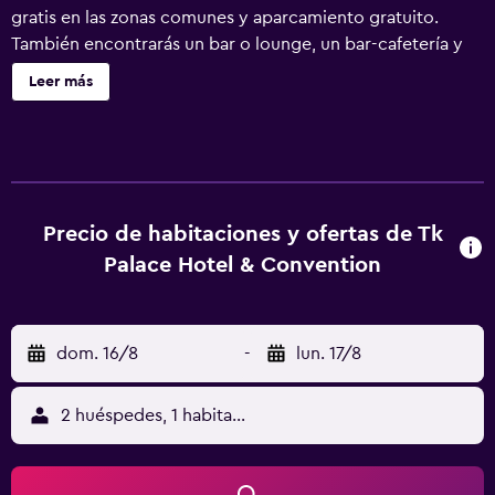
gratis en las zonas comunes y aparcamiento gratuito.
También encontrarás un bar o lounge, un bar-cafetería y
una sauna. TK Palace Hotel & Convention ofrece 280
Leer más
alojamientos con aire acondicionado, caja fuerte y botella
de agua gratuita. Las camas tienen colchones Select
Comfort y están vestidas con sábanas de algodón egipcio
y ropa de cama de alta calidad. Se ofrece una televisión
LED de 49 pulgadas con canales por cable. Los baños
están equipados con albornoces y zapatillas. Este hotel en
Precio de habitaciones y ofertas de Tk
Bangkok ofrece acceso a Internet wifi gratis. Los servicios
Palace Hotel & Convention
para las personas de negocios incluyen escritorio y sillas
de oficina, además de teléfono; se ofrecen llamadas
locales gratuitas (pueden existir restricciones). Las
dom. 16/8
-
lun. 17/8
habitaciones también incluyen cafetera y tetera y cortinas
opacas. Se ofrece servicio nocturno de descubierta y
servicio de limpieza todos los días. Los servicios de ocio y
2 huéspedes, 1 habitación
esparcimiento en este hotel incluyen una piscina cubierta,
sauna y gimnasio abierto las 24 horas.