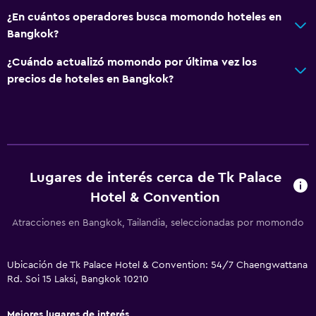
Insonorización
¿En cuántos operadores busca momondo hoteles en
Bangkok?
Teléfono
Vista a la ciudad
¿Cuándo actualizó momondo por última vez los
precios de hoteles en Bangkok?
Servicios básicos
Internet
Extinguidor
Artículos de aseo gratis
Lugares de interés cerca de Tk Palace
Alarma de humo
Hotel & Convention
Aire acondicionado
Atracciones en Bangkok, Tailandia, seleccionadas por momondo
Wifi gratis
Toallas
Ubicación de Tk Palace Hotel & Convention: 54/7 Chaengwattana
Champú
Rd. Soi 15 Laksi, Bangkok 10210
Adaptador
Mejores lugares de interés