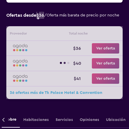
Ofertas desde
$36
/
Oferta más barata de precio por noche
Proveedor
Total noche
$36
Ver oferta
$40
Ver oferta
$41
Ver oferta
36 ofertas más de Tk Palace Hotel & Convention
Sobre
Habitaciones
Servicios
Opiniones
Ubicación