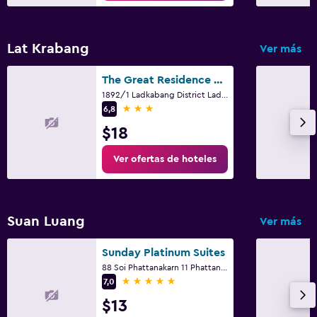
Cámaras CCTV en el exterior
Seguridad las 24 horas
Lat Krabang
Ver más
Botiquín de primeros auxilios
The Great Residence Suvarnabhumi Airport
Caja fuerte
1892/1 Ladkabang District Ladkabang, Bangkok
3 estrellas
6,8
Sistema de entretenimiento
$18
TV de pantalla plana
Ver ofertas de hoteles
TV por cable o vía satélite
Biblioteca
Sala de estar/TV compartida
Suan Luang
Ver más
TV
Sunday Platinum Suites
88 Soi Phattanakarn 11 Phattanakarn Rd, Bangkok
Estacionamiento y transporte
5 estrellas
7,0
Traslado al aeropuerto (con cargos)
$13