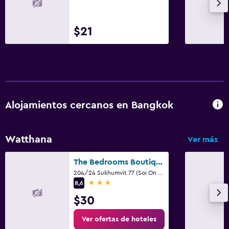
Cafetera
$21
Piscina y spa
Spa
Bañera de hidromasaje
Piscina (cubierta)
Piscina al aire libre
Alojamientos cercanos en Bangkok
Piscina con vista
Vapor
Watthana
Ver más
Masajes
Sauna
The Bedrooms Boutique Hotel Bangkok
204/24 Sukhumvit 77 (Soi On Nut), Bangkok
3 estrellas
8,6
Salud y seguridad
$30
Limpieza diaria
Ver ofertas de hoteles
Cámaras CCTV en zonas comunes