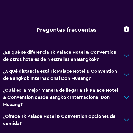
Estacionamiento accesible
Habitación hipoalergénica
Inodoro con barras de apoyo
Plantas superiores accesibles por ascensor
Preguntas frecuentes
Baño
¿En qué se diferencia Tk Palace Hotel & Convention
Inodoro con cisterna alta
de otros hoteles de 4 estrellas en Bangkok?
Secador de pelo
¿A qué distancia está Tk Palace Hotel & Convention
Albornoz
de Bangkok Internacional Don Mueang?
Baño privado
¿Cuál es la mejor manera de llegar a Tk Palace Hotel
Ducha
& Convention desde Bangkok Internacional Don
Gorro de baño
Mueang?
Baño pequeño adicional
¿Ofrece Tk Palace Hotel & Convention opciones de
Tina de baño
comida?
Aseo