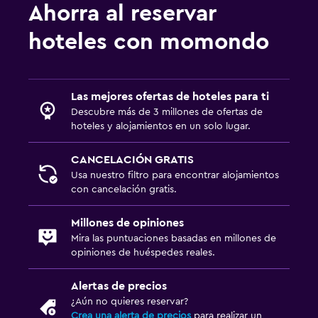
Ahorra al reservar
Lavandería
hoteles con momondo
Lavandería
Servicio de planchado
Las mejores ofertas de hoteles para ti
Servicios de lavandería/tintorería
Descubre más de 3 millones de ofertas de
hoteles y alojamientos en un solo lugar.
Actividades
CANCELACIÓN GRATIS
Tienda de regalos
Usa nuestro filtro para encontrar alojamientos
Entretenimiento nocturno
con cancelación gratis.
Clases de cocina
Millones de opiniones
Mira las puntuaciones basadas en millones de
Aire libre
opiniones de huéspedes reales.
Jardín
Alertas de precios
Sillas de playa
¿Aún no quieres reservar?
Crea una alerta de precios
para realizar un