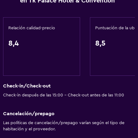
en Tk Palace Hotel & Convention
Check-in/check-out privado
Recepción 24 horas
Caja fuerte
Relación calidad-precio
Puntuación de la ubi
Botella de agua
8,4
8,5
Accesibilidad y adecuación
Unidad accesible para personas en silla de ruedas
Lavabo bajo
Almohada sin plumas
Check-in/Check-out
Áreas designadas para fumadores
Check-in después de las 15:00 - Check-out antes de las 11:00
Habitaciones para no fumadores disponibles
Accesibilidad
Cancelación/prepago
Ascensor
Las políticas de cancelación/prepago varían según el tipo de
Ascensor disponible
habitación y el proveedor.