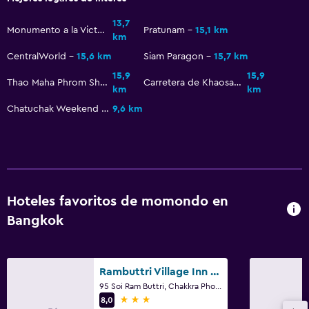
Gel de ducha
13,7
Papeleras
Monumento a la Victoria
Pratunam
15,1 km
km
Acondicionador
CentralWorld
15,6 km
Siam Paragon
15,7 km
15,9
15,9
Thao Maha Phrom Shrine
Carretera de Khaosan
km
km
Comedor
Chatuchak Weekend Market
9,6 km
Tetera eléctrica
Restaurante
Bar/lounge
La comida se puede entregar en el alojamiento
Hoteles favoritos de momondo en
Cafetería
Bangkok
Minibar
Bar de tapas
Tetera/cafetera
Rambuttri Village Inn & Plaza
95 Soi Ram Buttri, Chakkra Phong Road, Phra Nakorn, Bangkok
Nevera
3 estrellas
8,0