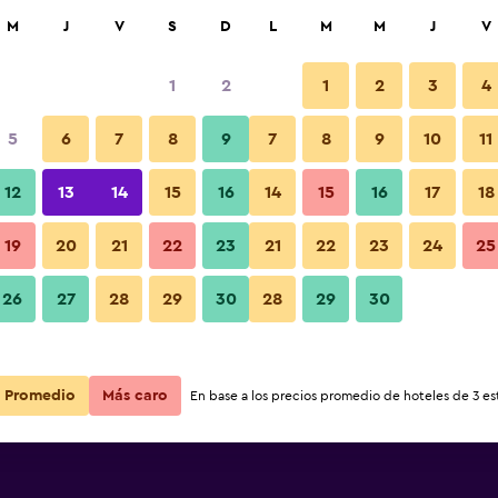
car
M
J
V
S
D
L
M
M
J
V
1
2
1
2
3
4
s barata de precio por noche
5
6
7
8
9
7
8
9
10
11
Sala de estar
r
Total noche
12
13
14
15
16
14
15
16
17
18
19
20
21
22
23
21
22
23
24
25
$20
Ver oferta
26
27
28
29
30
28
29
30
Fotos
Promedio
Más caro
En base a los precios promedio de hoteles de 3 est