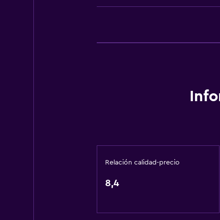
Accesibilidad y adecuación
Ascensor
General
Espacio de almacenamiento
Inf
Relación calidad-precio
8,4