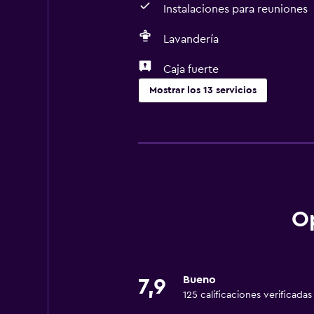
Instalaciones para reuniones
Lavandería
Caja fuerte
Mostrar los 13 servicios
Servicios y facilidades
Servicio de habitaciones
Centro de negocios
Instalaciones para reuniones
Recepción 24 horas
Op
Servicios básicos
Wifi gratis
Bueno
7,9
125 calificaciones verificadas
Aire acondicionado