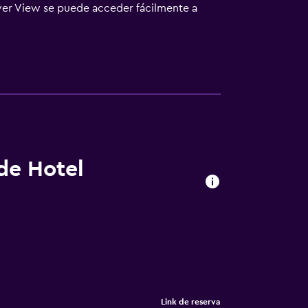
iver View se puede acceder fácilmente a
s y el hotel ofrece un servicio de
 de Hotel
Link de reserva