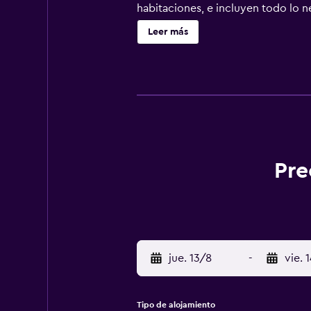
habitaciones, e incluyen todo lo 
Sultan Suriansyah Mosque y a May 
Leer más
traslados para su comodidad.
Pre
jue. 13/8
-
vie. 
Tipo de alojamiento