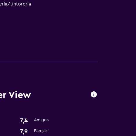
ría/tintorería
tintorería
er View
sporte
7,4
Amigos
7,9
Parejas