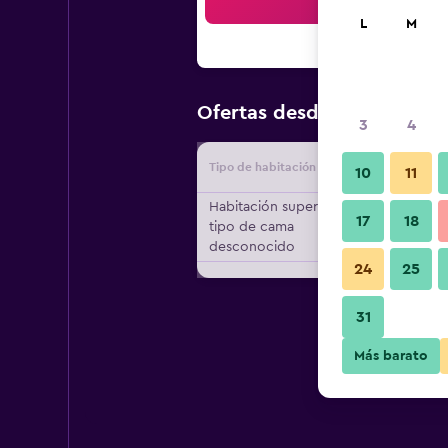
Bus
L
M
$20
Ofertas desde
/
Oferta má
3
4
Tipo de habitación
Proveedo
10
11
Habitación superior,
17
18
tipo de cama
desconocido
24
25
31
Más barato