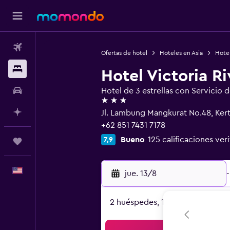
Vuelos
Ofertas de hotel
Hoteles en Asia
Hotel
Alojamientos
Hotel Victoria R
Autos
Hotel de 3 estrellas con Servicio 
3 estrellas
Planifica con IA
Jl. Lambung Mangkurat No.48, Kerta
+62 851 7431 7178
Bueno
125 calificaciones ver
7,9
Trips
Español
jue. 13/8
-
2 huéspedes, 1 habitación