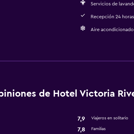
Servicios de lavande
Recepción 24 horas
Aire acondicionado
Lavandería
Lavandería
Servicios de lavandería/
iniones de Hotel Victoria Riv
Estacionamiento y tran
Traslado aeropuerto
7,9
Viajeros en solitario
7,8
Familias