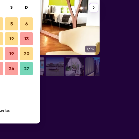
S
D
5
6
12
13
1/39
Otros
19
20
26
27
rellas