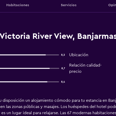
Habitaciones
Servicios
Opin
Victoria River View, Banjarma
Ubicación
8,2
Relación calidad-
8,7
precio
8,4
tu disposición un alojamiento cómodo para tu estancia en Ban
 en las zonas públicas y masajes. Los huéspedes del hotel podr
r es un lugar ideal para relajarse. Las 67 modernas habitacione