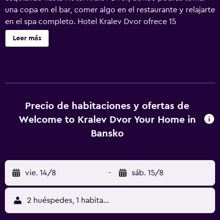
una copa en el bar, comer algo en el restaurante y relajarte
en el spa completo. Hotel Kralev Dvor ofrece 15
alojamientos con lavadora/secadora y minibar. Las
Leer más
habitaciones disponen de balcón. Se ofrece televisión por
cable. Los baños están equipados con ducha, albornoces,
zapatillas y artículos de higiene personal gratuitos. Este
hotel en Bansko ofrece acceso a Internet por cable y wifi
gratis. Los servicios para personas de negocios incluyen
escritorio y cajas fuertes. Las habitaciones también
Precio de habitaciones y ofertas de
incluyen secador de pelo y cortinas opacas. Es posible
Welcome to Kralev Dvor Your Home in
solicitar masajes en la habitación y secador de pelo. Se
Bansko
ofrece servicio de limpieza todos los días. Los servicios de
ocio y esparcimiento en este hotel incluyen acceso
directo a las pistas de esquí y sauna. Se pueden practicar
vie. 14/8
-
sáb. 15/8
las actividades de ocio y esparcimiento que se indican
más abajo en las instalaciones o cerca del alojamiento (es
posible que se aplique un recargo).
2 huéspedes, 1 habitación