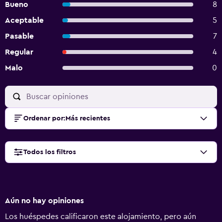
Bueno
8
Aceptable
5
Pasable
7
Regular
4
Malo
0
Ordenar por
:
Más recientes
Todos los filtros
Aún no hay opiniones
Los huéspedes calificaron este alojamiento, pero aún