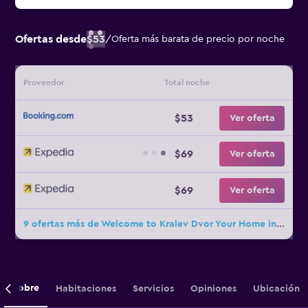
Ofertas desde
$53
/
Oferta más barata de precio por noche
Proveedor
Total noche
$53
Ver oferta
$69
Ver oferta
$69
Ver oferta
9 ofertas más de Welcome to Kralev Dvor Your Home in Bansko
Sobre
Habitaciones
Servicios
Opiniones
Ubicación