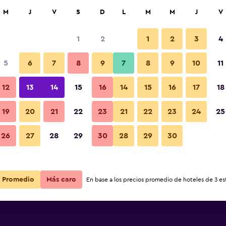
car
M
J
V
S
D
L
M
M
J
V
1
2
1
2
3
4
5
6
7
8
9
7
8
9
10
11
Vista del exterior
12
13
14
15
16
14
15
16
17
18
Ver precios
19
20
21
22
23
21
22
23
24
25
Fotos
26
27
28
29
30
28
29
30
Ver precios
Ver precios
Promedio
Más caro
En base a los precios promedio de hoteles de 3 est