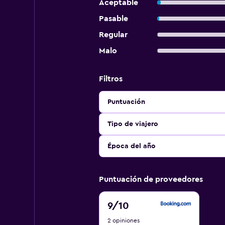
Aceptable
Pasable
Regular
Malo
Filtros
Puntuación
Tipo de viajero
Época del año
Puntuación de proveedores
9
9
/10
de
2 opiniones
10