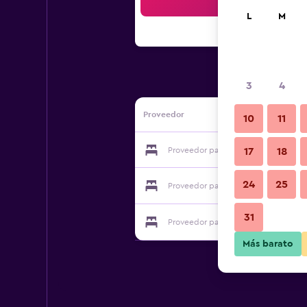
Bus
L
M
3
4
Proveedor
10
11
Proveedor para Villa Joia Pousada
17
18
24
25
Proveedor para Villa Joia Pousada
31
Proveedor para Villa Joia Pousada
Más barato