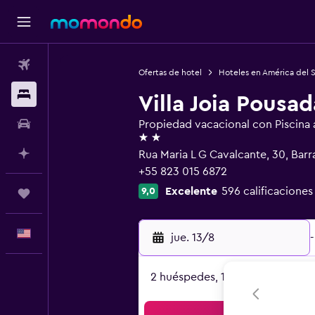
Vuelos
Ofertas de hotel
Hoteles en América del 
Alojamientos
Villa Joia Pousad
Autos
Propiedad vacacional con Piscina al
2 estrellas
Planifica con IA
Rua Maria L G Cavalcante, 30, Bar
+55 823 015 6872
Excelente
596 calificaciones
9,0
Trips
Español
jue. 13/8
-
2 huéspedes, 1 habitación