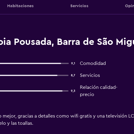
Habitaciones
Servicios
Opin
Joia Pousada, Barra de São Mig
Comodidad
9,1
Servicios
8,7
Relación calidad-
9,3
precio
 mejor, gracias a detalles como wifi gratis y una televisión L
o y las toallas.