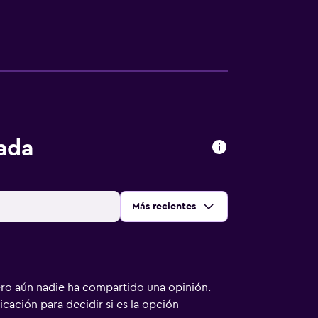
sada
Ordenar por
:
Más recientes
ero aún nadie ha compartido una opinión.
bicación para decidir si es la opción