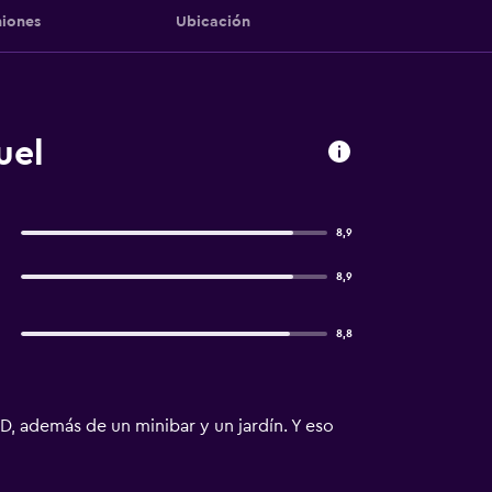
iones
Ubicación
uel
8,9
8,9
8,8
CD, además de un minibar y un jardín. Y eso