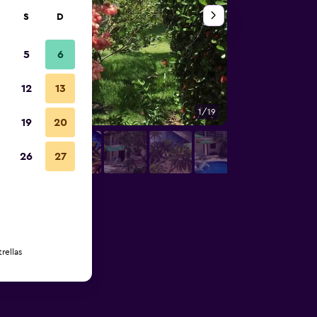
S
D
5
6
12
13
1/19
Otros
19
20
26
27
rellas