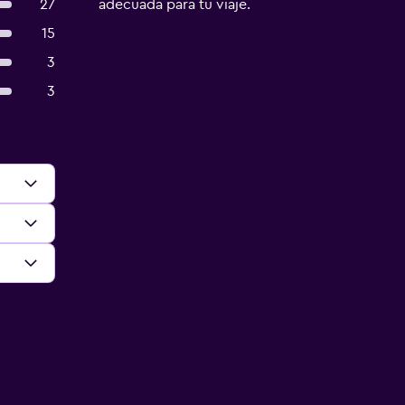
27
adecuada para tu viaje.
15
3
3