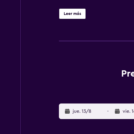
Leer más
Pr
jue. 13/8
-
vie. 