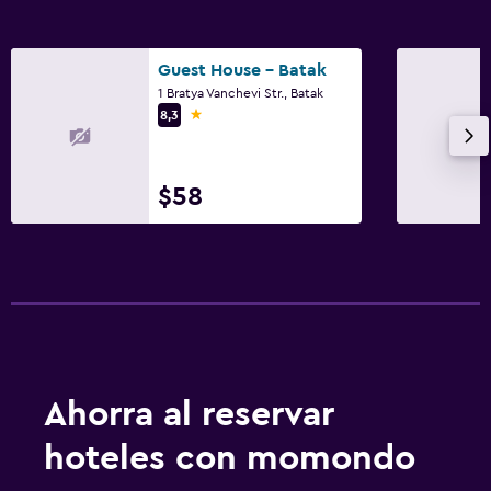
Guest House - Batak
1 Bratya Vanchevi Str., Batak
1 estrella
8,3
$58
Ahorra al reservar
hoteles con momondo