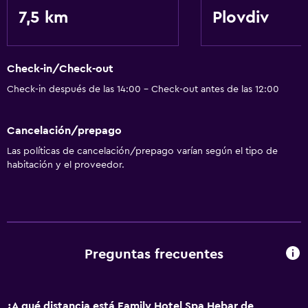
7,5 km
Plovdiv
Baño
Secador de pelo
Check-in/Check-out
Aire libre
Check-in después de las 14:00 - Check-out antes de las 12:00
Playa privada
Cancelación/prepago
Comedor
Las políticas de cancelación/prepago varían según el tipo de
habitación y el proveedor.
Nevera
General
Espacio de almacenamiento
Preguntas frecuentes
Ideal para familias
Parque infantil
¿A qué distancia está Family Hotel Spa Hebar de