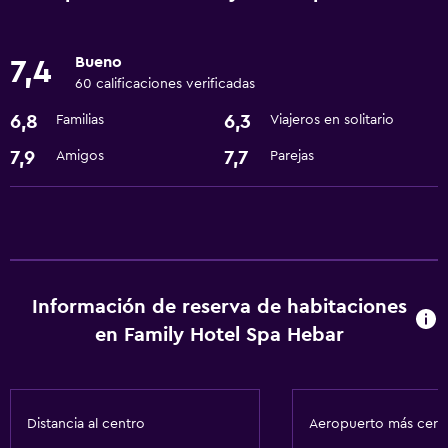
Instalaciones para reuniones
Bueno
7,4
Piscina y spa
60 calificaciones verificadas
Sauna
6,8
6,3
Familias
Viajeros en solitario
Bañera de hidromasaje
7,9
7,7
Amigos
Parejas
Actividades
Bicicletas
Senderismo
Información de reserva de habitaciones
Estacionamiento y transporte
en Family Hotel Spa Hebar
Traslado aeropuerto
Accesibilidad y adecuación
Distancia al centro
Aeropuerto más cer
Habitaciones para no fumadores disponibles