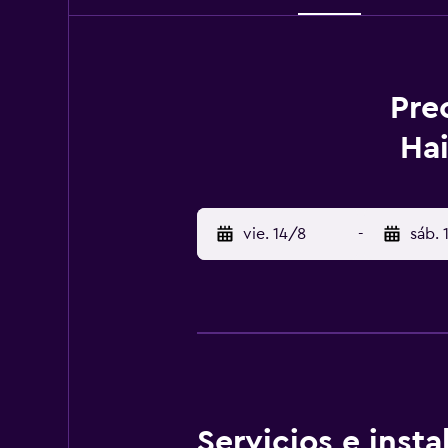
Pre
Hai
vie. 14/8
-
sáb. 
Servicios e inst