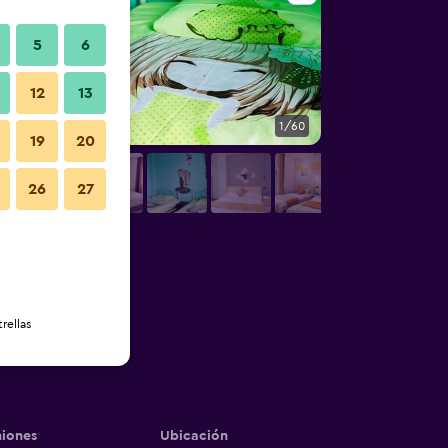
5
6
12
13
1/60
Habitación
19
20
26
27
rellas
iones
Ubicación