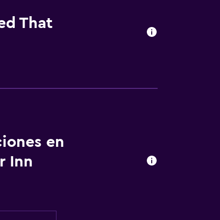
ied That
ciones en
r Inn