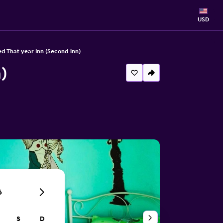
USD
ied That year Inn (Second inn)
)
6
S
D