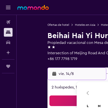
Vuelos
Ofertas de hotel
Hoteles en Asia
Hote
Alojamientos
Beihai Hai Yi Hu
Autos
Propiedad vacacional con Mesa de 
2 estrellas
Planifica con IA
Intersection of Meijing Road And
+86 177 7798 1719
Trips
vie. 14/8
-
2 huéspedes, 1 habitación
Bus
L
M