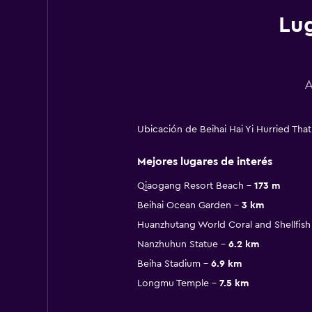
Lug
A
Ubicación de Beihai Hai Yi Hurried Tha
Mejores lugares de interés
Qiaogang Resort Beach
173 m
Beihai Ocean Garden
3 km
Huanzhutang World Coral and Shellfis
Nanzhuhun Statue
6.2 km
Beiha Stadium
6.9 km
Longmu Temple
7.5 km