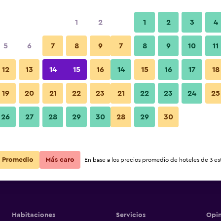
1
2
1
2
3
4
5
6
7
8
9
7
8
9
10
11
Habitación
12
13
14
15
16
14
15
16
17
18
hat year Inn
Ver precios
19
20
21
22
23
21
22
23
24
25
hat year Inn
Fotos
26
27
28
29
30
28
29
30
Ver precios
hat year Inn
Ver precios
Promedio
Más caro
En base a los precios promedio de hoteles de 3 est
Habitaciones
Servicios
Opin