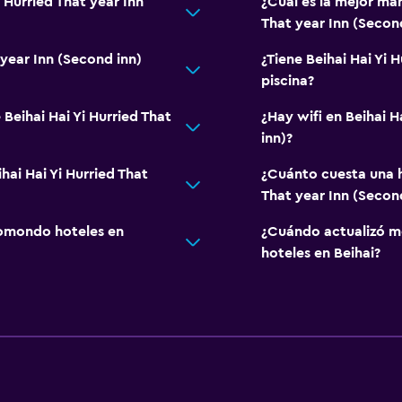
i Hurried That year Inn
¿Cuál es la mejor man
That year Inn (Secon
 year Inn (Second inn)
¿Tiene Beihai Hai Yi 
piscina?
Beihai Hai Yi Hurried That
¿Hay wifi en Beihai H
inn)?
hai Hai Yi Hurried That
¿Cuánto cuesta una h
That year Inn (Secon
omondo hoteles en
¿Cuándo actualizó m
hoteles en Beihai?