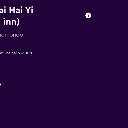
i Hai Yi
 inn)
r momondo
ad, Beihai 536008
m