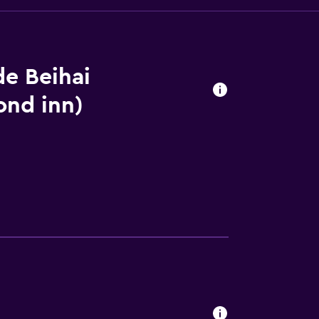
de Beihai
ond inn)