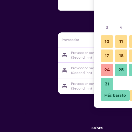
3
4
Proveedor
10
11
Proveedor para Beihai Hai Yi Hurried T
17
18
(Second inn)
Proveedor para Beihai Hai Yi Hurried T
24
25
(Second inn)
31
Proveedor para Beihai Hai Yi Hurried T
(Second inn)
Más barato
Sobre