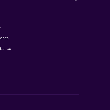
o
iones
/banco