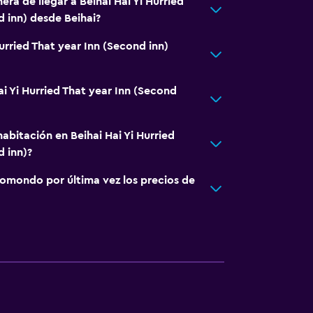
era de llegar a Beihai Hai Yi Hurried
d inn) desde Beihai?
Hurried That year Inn (Second inn)
ai Yi Hurried That year Inn (Second
abitación en Beihai Hai Yi Hurried
d inn)?
omondo por última vez los precios de