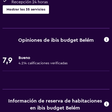
Recepción 24 horas
Mostrar los 35 servicios
Accesibilidad y adecuación
Para no fumadores
Mascotas permitidas bajo consulta (pueden aplicar cargos
Opiniones de ibis budget Belém
extra)
Accesibilidad
Bueno
7,9
Lavabo bajo
4.214 calificaciones verificadas
Ascensor
Inodoro con barras de apoyo
Estacionamiento accesible
Baño
Información de reserva de habitaciones
Secador de pelo
en ibis budget Belém