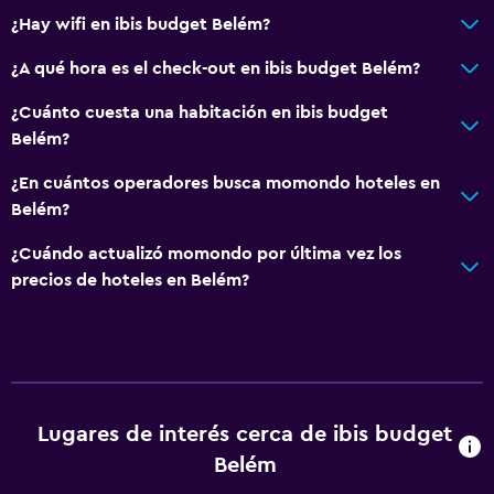
¿Hay wifi en ibis budget Belém?
Servicios y facilidades
¿A qué hora es el check-out en ibis budget Belém?
Centro de negocios
¿Cuánto cuesta una habitación en ibis budget
Recepción 24 horas
Belém?
¿En cuántos operadores busca momondo hoteles en
Sistema de entretenimiento
Belém?
TV
¿Cuándo actualizó momondo por última vez los
precios de hoteles en Belém?
Aire libre
Jardín
Actividades
Mesa de billar
Lugares de interés cerca de ibis budget
Belém
General