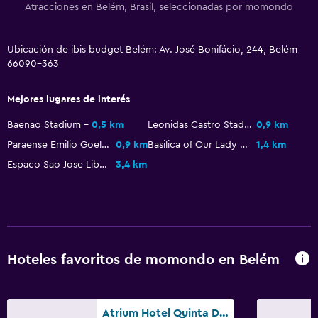
Atracciones en Belém, Brasil, seleccionadas por momondo
Habitaciones familiares
Ubicación de ibis budget Belém: Av. José Bonifácio, 244, Belém
Salud y seguridad
66090-363
Limpieza diaria
Mejores lugares de interés
Baenao Stadium
0,5 km
Leonidas Castro Stadium
0,9 km
Paraense Emilio Goeldi Museum
0,9 km
Basilica of Our Lady of Nazareth
1,4 km
Espaco Sao Jose Liberto
3,4 km
Hoteles favoritos de momondo en Belém
Atrium Hotel Quinta De Pedras