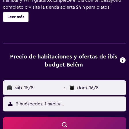
minibar y WIFI gratuito. Empiece el día con un desayuno
completo o visite la tienda abierta 24 h para platos
rápidos y bebidas. El hotel también tiene centro de
Leer más
negocios, servicio de plancha y aparcamiento limitado
(sujeto a disponibilidad). El hotel admite mascotas (se
requiere presentar la cartilla de vacunación).
Precio de habitaciones y ofertas de ibis
budget Belém
sáb. 15/8
-
dom. 16/8
2 huéspedes, 1 habitación