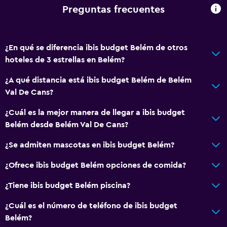
Preguntas frecuentes
Restaurante
Minibar
La comida se puede entregar en el alojamiento
¿En qué se diferencia ibis budget Belém de otros
hoteles de 3 estrellas en Belém?
Estacionamiento y transporte
¿A qué distancia está ibis budget Belém de Belém
Estacionamiento gratuito
Val De Cans?
Estacionamiento privado
¿Cuál es la mejor manera de llegar a ibis budget
Belém desde Belém Val De Cans?
Habitación
¿Se admiten mascotas en ibis budget Belém?
Perchero
Enchufe cerca de la cama
¿Ofrece ibis budget Belém opciones de comida?
¿Tiene ibis budget Belém piscina?
Zona de trabajo
¿Cuál es el número de teléfono de ibis budget
Fax/fotocopiadora
Belém?
Escritorio