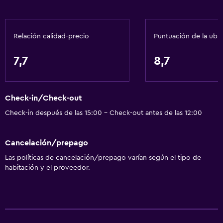
Aseo
Papel higiénico
Ducha
Relación calidad-precio
Puntuación de la ubi
Inodoro con cisterna alta
7,7
8,7
Baño privado
Servicios básicos
Check-in/Check-out
Wifi gratis
Check-in después de las 15:00 - Check-out antes de las 12:00
Wifi disponible en todas las instalaciones
Internet
Cancelación/prepago
Gel de ducha
Las políticas de cancelación/prepago varían según el tipo de
habitación y el proveedor.
Toallas
Aire acondicionado
Comedor