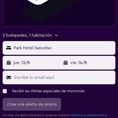
Lavandería
Servicios de lavandería/tintorería
2 huéspedes, 1 habitación
Zona de trabajo
Fax/fotocopiadora
Park Hotel Sancelso
Gimnasio
jue. 13/8
vie. 14/8
Tenis
Recibir las ofertas especiales de momondo
Crea una alerta de precio
Al crear una alerta de precio, aceptas nuestros
términos y condiciones
y