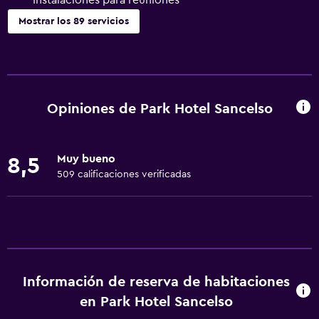
Instalaciones para reuniones
Mostrar los 89 servicios
Accesibilidad y adecuación
Mascotas permitidas bajo consulta (pueden aplicar cargos
extra)
Opiniones de Park Hotel Sancelso
Accesibilidad
Ducha adaptada para silla de ruedas
Muy bueno
8,5
Ascensor
509 calificaciones verificadas
Silla para ducha
Ascensor disponible
Habitación hipoalergénica
Para no fumadores
Fregadero bajo
Información de reserva de habitaciones
Almohada sin plumas
en Park Hotel Sancelso