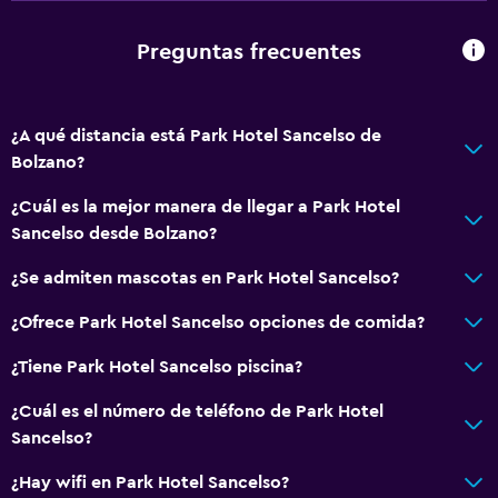
Papeleras
Preguntas frecuentes
Actividades
Senderismo
¿A qué distancia está Park Hotel Sancelso de
Bolzano?
Escuela de esquí
Pesca
¿Cuál es la mejor manera de llegar a Park Hotel
Sancelso desde Bolzano?
Juegos de mesa/rompecabezas
Sala de juegos
¿Se admiten mascotas en Park Hotel Sancelso?
Ciclismo
¿Ofrece Park Hotel Sancelso opciones de comida?
Esquí
¿Tiene Park Hotel Sancelso piscina?
Salón de belleza
¿Cuál es el número de teléfono de Park Hotel
Paseos a caballo
Sancelso?
Mesa de billar
¿Hay wifi en Park Hotel Sancelso?