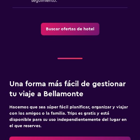
seguimiento.
Aire libre
Terraza/patio
Buscar ofertas de hotel
Sillas de playa
Terraza
Área de picnic
Jardín
Una forma más fácil de gestionar
Comedor
tu viaje a Bellamonte
Almuerzos para llevar
Menús para dietas especiales (bajo petición)
Hacemos que sea súper fácil planificar, organizar y viajar
con los amigos o la familia. Trips es gratis y está
Bar de tapas
disponible para su uso independientemente del lugar en
Restaurante
el que reserves.
Bar/lounge