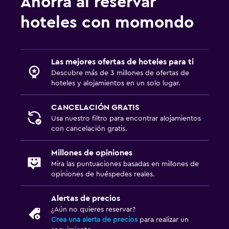
Ahorra al reservar
Posibilidad de habitaciones conectadas
hoteles con momondo
Vista a punto de interés
Vista a la montaña
Bodega de esquí
Las mejores ofertas de hoteles para ti
Espacio de almacenamiento
Descubre más de 3 millones de ofertas de
hoteles y alojamientos en un solo lugar.
Servicios y facilidades
CANCELACIÓN GRATIS
Caja fuerte
Usa nuestro filtro para encontrar alojamientos
Instalaciones para reuniones
con cancelación gratis.
Minimercado en las instalaciones
Millones de opiniones
Boletos de transporte público
Mira las puntuaciones basadas en millones de
opiniones de huéspedes reales.
Servicio de habitaciones
Renta de equipo de esquí (en las instalaciones)
Alertas de precios
¿Aún no quieres reservar?
Acceso con llave
Crea una alerta de precios
para realizar un
Recepción 24 horas