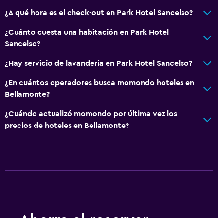
Baño
¿A qué hora es el check-out en Park Hotel Sancelso?
Inodoro adaptado
¿Cuánto cuesta una habitación en Park Hotel
Ducha
Sancelso?
Bidé
¿Hay servicio de lavandería en Park Hotel Sancelso?
Secador de pelo
¿En cuántos operadores busca momondo hoteles en
Aseo
Bellamonte?
Papel higiénico
¿Cuándo actualizó momondo por última vez los
Baño privado
precios de hoteles en Bellamonte?
Ducha italiana
General
Habitaciones familiares
Vista al jardín
Piso de parquet o madera noble