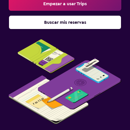
Empezar a usar Trips
Ideal para familias
Comidas para niños
Buscar mis reservas
Zona cubierta de juegos
Equipo infantil para zona de juegos al aire libre
Parque infantil
Piscina y spa
Spa
Sauna
Vapor
Estacionamiento y transporte
Carga de vehículos eléctricos
Estacionamiento gratuito