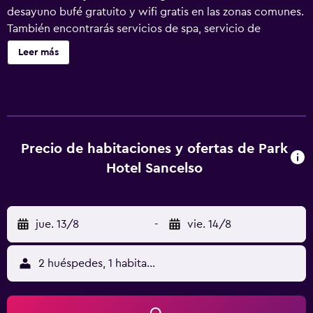
desayuno bufé gratuito y wifi gratis en las zonas comunes.
También encontrarás servicios de spa, servicio de
recepción 24 horas y un salón de eventos. Se ofrece
Leer más
servicio de cambio de toallas a petición. Park Hotel
Sancelso ofrece 31 alojamientos con caja fuerte. Se ofrece
una televisión de pantalla plana en todas las habitaciones.
Los baños están equipados con ducha. Este hotel en
Predazzo ofrece acceso a Internet wifi gratis con una
velocidad de 25 Mbps o más. Es posible solicitar cambio
Precio de habitaciones y ofertas de Park
de toallas y cambio de sábanas. Se ofrece servicio de
Hotel Sancelso
limpieza todos los días. Se pueden practicar las
actividades de ocio y esparcimiento que se indican más
abajo en las instalaciones o cerca del alojamiento (es
jue. 13/8
-
vie. 14/8
posible que se aplique un recargo).
2 huéspedes, 1 habitación