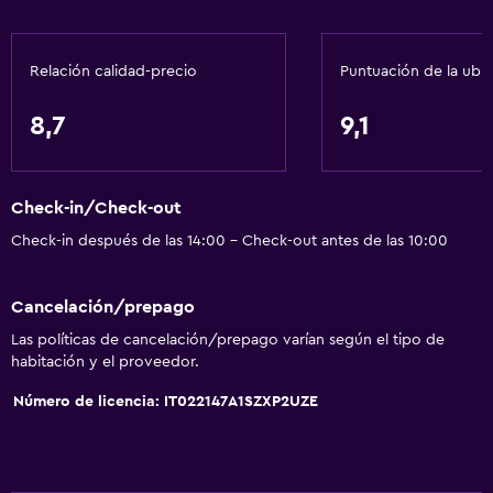
Inodoro con barras de apoyo
Plantas superiores accesibles por ascensor
Relación calidad-precio
Puntuación de la ubi
Áreas designadas para fumadores
8,7
9,1
Servicios básicos
Wifi gratis
Wifi disponible en todas las instalaciones
Check-in/Check-out
Internet
Check-in después de las 14:00 - Check-out antes de las 10:00
Toallas
Cancelación/prepago
Extinguidor
Las políticas de cancelación/prepago varían según el tipo de
Artículos de aseo gratis
habitación y el proveedor.
Champú
Número de licencia: IT022147A1SZXP2UZE
Alarma de humo
Calefacción
Gel de ducha