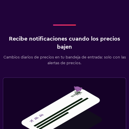
Estacionamiento privado
Sistema de entretenimiento
TV de pantalla plana
Recibe notificaciones cuando los precios
Sala de estar/TV compartida
bajen
TV
Cambios diarios de precios en tu bandeja de entrada: solo con las
alertas de precios.
Salud y seguridad
Limpieza diaria
Botiquín de primeros auxilios
Caja fuerte
Habitación
Cama plegable
Armario o clóset