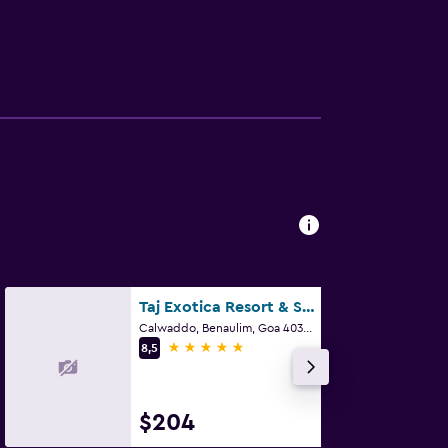
Taj Exotica Resort & Spa, Goa
Calwaddo, Benaulim, Goa 403716, India, Benaulim
5 estrellas
8,5
$204