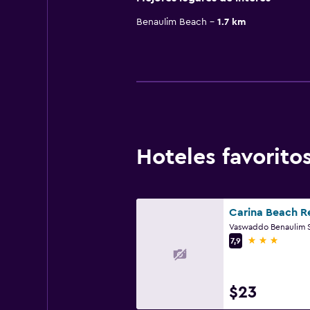
Benaulim Beach
1.7 km
Hoteles favorit
Carina Beach R
3 estrellas
7,9
$23