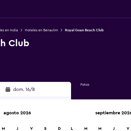
es en India
Hoteles en Benaulim
Royal Goan Beach Club
h Club
Fotos
dom. 16/8
agosto 2026
septiembre 202
car
M
J
V
S
D
L
M
M
J
V