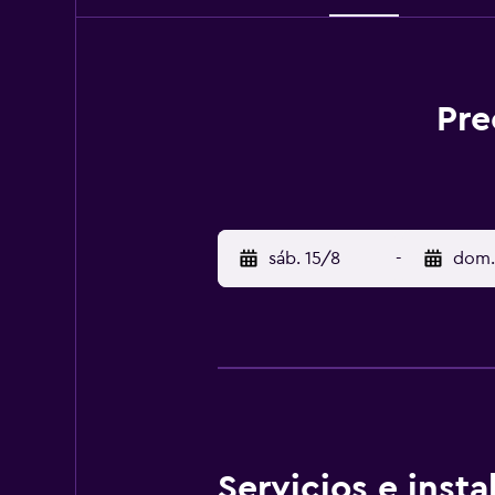
Pre
sáb. 15/8
-
dom.
Servicios e inst