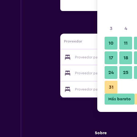
3
4
Proveedor
10
11
Proveedor para Royal Goan Beach Cl
17
18
24
25
Proveedor para Royal Goan Beach Cl
31
Proveedor para Royal Goan Beach Cl
Más barato
Sobre