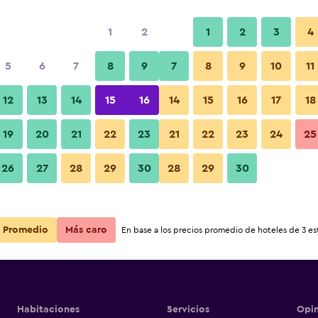
1
2
1
2
3
4
5
6
7
8
9
7
8
9
10
11
12
13
14
15
16
14
15
16
17
18
Ver precios
ub
19
20
21
22
23
21
22
23
24
25
26
27
28
29
30
28
29
30
Ver precios
ub
Ver precios
ub
Promedio
Más caro
En base a los precios promedio de hoteles de 3 est
Habitaciones
Servicios
Opin