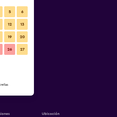
5
6
12
13
19
20
26
27
rellas
iones
Ubicación