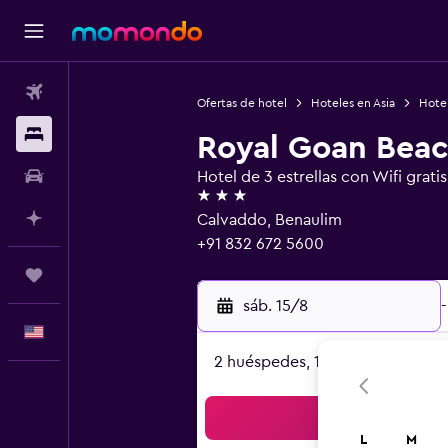
Vuelos
Ofertas de hotel
Hoteles en Asia
Hotel
Alojamientos
Royal Goan Beac
Autos
Hotel de 3 estrellas con Wifi gratis
3 estrellas
Planifica con IA
Calvaddo, Benaulim
+91 832 672 5600
Trips
sáb. 15/8
-
Español
2 huéspedes, 1 habitación
Bus
L
M