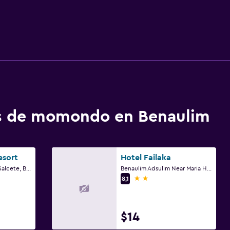
os de momondo en Benaulim
esort
Hotel Failaka
Vaswaddo Benaulim Salcete, Benaulim
Benaulim Adsulim Near Maria Hall Next To Corporation Bank., Benaulim
2 estrellas
8,1
$14