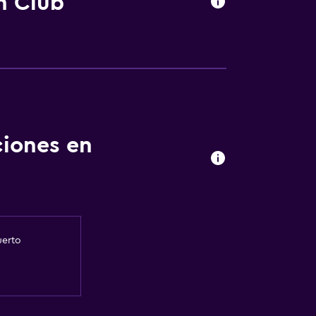
h Club
ciones en
uerto