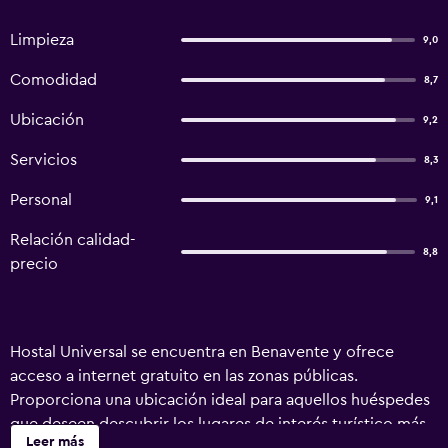
Limpieza
9,0
Comodidad
8,7
Ubicación
9,2
Servicios
8,3
Personal
9,1
Relación calidad-
8,8
precio
Hostal Universal se encuentra en Benavente y ofrece
acceso a internet gratuito en las zonas públicas.
Proporciona una ubicación ideal para aquellos huéspedes
que deseen descubrir los lugares de interés turístico más
Leer más