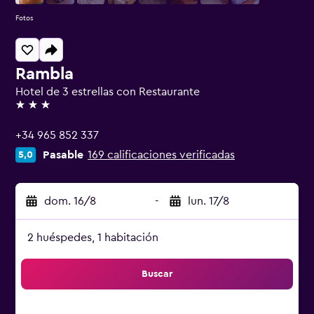
Fotos
Rambla
Hotel de 3 estrellas con Restaurante
3 estrellas
+34 965 852 337
Pasable
169 calificaciones verificadas
5,0
dom. 16/8
-
lun. 17/8
2 huéspedes, 1 habitación
Buscar