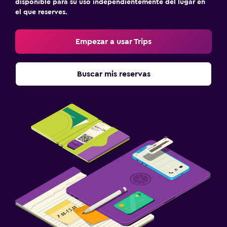
disponible para su uso independientemente del lugar en
el que reserves.
Empezar a usar Trips
Buscar mis reservas