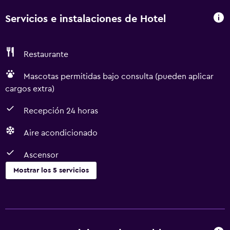
Servicios e instalaciones de Hotel
Restaurante
Mascotas permitidas bajo consulta (pueden aplicar
cargos extra)
Recepción 24 horas
Aire acondicionado
Ascensor
Mostrar los 5 servicios
Accesibilidad y adecuación
Ascensor
Mascotas permitidas bajo consulta (pueden aplicar cargos