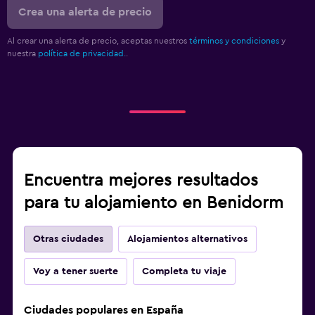
Crea una alerta de precio
Al crear una alerta de precio, aceptas nuestros
términos y condiciones
y
nuestra
política de privacidad.
.
Encuentra mejores resultados
para tu alojamiento en Benidorm
Otras ciudades
Alojamientos alternativos
Voy a tener suerte
Completa tu viaje
Ciudades populares en España