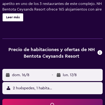
apetito en uno de los 3 restaurantes de este complejo. NH
Bentota Ceysands Resort ofrece 165 alojamientos con aire
acondicionado, con acceso por pasillos exteriores y
Leer más
minibar y botella de agua gratuita. Las habitaciones
disponen de balcón o patio con mobiliario. Se ofrece una
televisión de pantalla plana en todas las habitaciones. Los
baños están equipados con bañera o ducha con cabezal
de ducha tipo lluvia, artículos de higiene personal
gratuitos y secador de pelo. Este complejo en Bentota
Precio de habitaciones y ofertas de NH
ofrece acceso a Internet wifi gratis. Entre las
Bentota Ceysands Resort
comodidades especialmente pensadas para las personas
en viaje de negocios se incluyen escritorio, sillas de
oficina y teléfono. Las habitaciones también incluyen
dom. 16/8
-
lun. 17/8
cafetera y tetera y ventilador de techo. Se ofrece servicio
de limpieza todos los días y es posible solicitar tabla de
planchar con plancha. En el alojamiento hay piscina al aire
2 huéspedes, 1 habitación
libre, piscina infantil y bañera de hidromasaje. Otros
servicios de ocio y esparcimiento incluyen sauna. Se