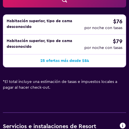
pueden practicar las actividades de ocio y esparcimiento
que se indican más abajo en las instalaciones o cerca del
alojamiento (es posible que se aplique un recargo).
$76
Habitación superior, tipo de cama
desconocido
por noche con tasas
$79
Habitación superior, tipo de cama
desconocido
por noche con tasas
25 ofertas más desde $84
*
El total incluye una estimación de tasas e impuestos locales a
pagar al hacer check-out.
Servicios e instalaciones de Resort