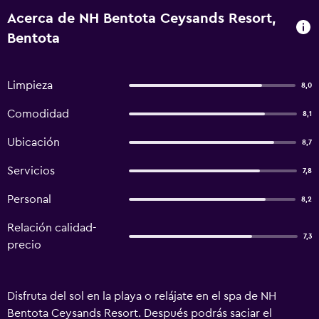
Acerca de NH Bentota Ceysands Resort,
Bentota
Limpieza
8,0
Comodidad
8,1
Ubicación
8,7
Servicios
7,8
Personal
8,2
Relación calidad-
7,3
precio
Disfruta del sol en la playa o relájate en el spa de NH
Bentota Ceysands Resort. Después podrás saciar el