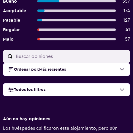
Bueno
557
Aceptable
174
Pasable
127
Regular
41
Malo
57
Ordenar por
:
Más recientes
Todos los filtros
Aún no hay opiniones
Los huéspedes calificaron este alojamiento, pero aún