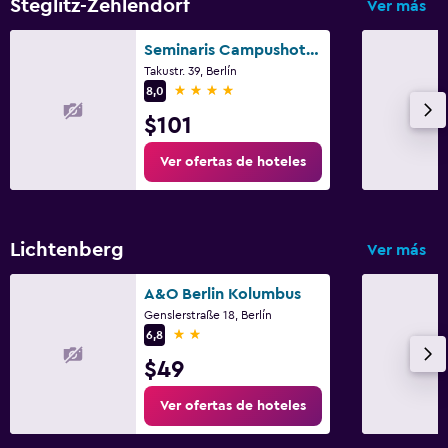
Steglitz-Zehlendorf
Ver más
Seminaris Campushotel Berlin
Takustr. 39, Berlín
4 estrellas
8,0
$101
Ver ofertas de hoteles
Lichtenberg
Ver más
A&O Berlin Kolumbus
Genslerstraße 18, Berlín
2 estrellas
6,8
$49
Ver ofertas de hoteles