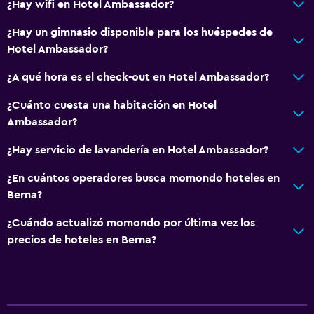
¿Hay wifi en Hotel Ambassador?
Teléfono
¿Hay un gimnasio disponible para los huéspedes de
Alfombrado
Hotel Ambassador?
Vista a la ciudad
¿A qué hora es el check-out en Hotel Ambassador?
Servicios y facilidades
¿Cuánto cuesta una habitación en Hotel
Centro de negocios
Ambassador?
Renta de autos
¿Hay servicio de lavandería en Hotel Ambassador?
Servicio de despertador
¿En cuántos operadores busca momondo hoteles en
Cambio de divisas
Berna?
Instalaciones para reuniones
¿Cuándo actualizó momondo por última vez los
Boletos de transporte público
precios de hoteles en Berna?
Servicio de habitaciones
Mostrador de información turística
Acceso con llave