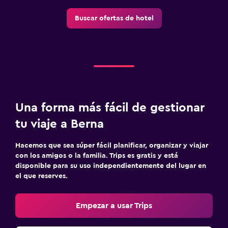
Lavandería
Buscar ofertas de hotel
Servicio de planchado
Servicios de lavandería/tintorería
Plancha y tabla de planchar
Habitación
Almohada de plumas
Una forma más fácil de gestionar
Enchufe cerca de la cama
tu viaje a Berna
Perchero
Hacemos que sea súper fácil planificar, organizar y viajar
Armario o clóset
con los amigos o la familia. Trips es gratis y está
disponible para su uso independientemente del lugar en
el que reserves.
Estacionamiento y transporte
Estacionamiento gratuito
Empezar a usar Trips
Estacionamiento privado