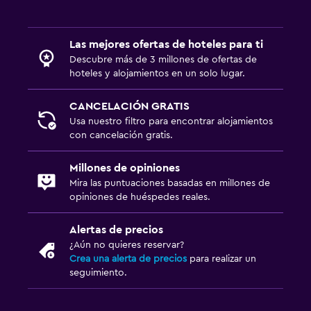
Salud y seguridad
Las mejores ofertas de hoteles para ti
Limpieza diaria
Descubre más de 3 millones de ofertas de
Cámaras CCTV en zonas comunes
hoteles y alojamientos en un solo lugar.
Seguridad las 24 horas
CANCELACIÓN GRATIS
Botiquín de primeros auxilios
Usa nuestro filtro para encontrar alojamientos
con cancelación gratis.
Caja fuerte
Millones de opiniones
Sistema de entretenimiento
Mira las puntuaciones basadas en millones de
TV de pantalla plana
opiniones de huéspedes reales.
TV por cable o vía satélite
Alertas de precios
Radio
¿Aún no quieres reservar?
Crea una alerta de precios
para realizar un
TV
seguimiento.
Lavandería