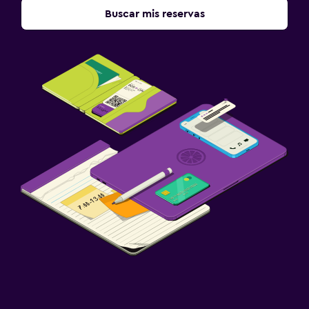
Carga de vehículos eléctricos
Buscar mis reservas
Aire libre
Jardín
Terraza/patio
Sillas de playa
Zona de trabajo
Fax/fotocopiadora
Escritorio
Actividades
Bicicletas
Ciclismo