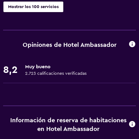
Mostrar los 100 servicios
Servicios básicos
Wifi disponible en todas las instalaciones
Internet
Opiniones de Hotel Ambassador
Extinguidor
Artículos de aseo gratis
Muy bueno
8,2
Alarma de humo
2.723 calificaciones verificadas
Calefacción
Aire acondicionado
Wifi gratis
Ropa de cama
Información de reserva de habitaciones
Toallas
en Hotel Ambassador
Champú