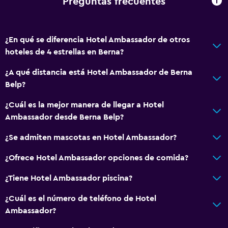
Preguntas frecuentes
Tetera/cafetera
Tetera
¿En qué se diferencia Hotel Ambassador de otros
Cafetera
hoteles de 4 estrellas en Berna?
¿A qué distancia está Hotel Ambassador de Berna
General
Belp?
Posibilidad de habitaciones conectadas
¿Cuál es la mejor manera de llegar a Hotel
Vista a punto de interés
Ambassador desde Berna Belp?
Casilleros
¿Se admiten mascotas en Hotel Ambassador?
Espacio de almacenamiento
Vista a una calle tranquila
¿Ofrece Hotel Ambassador opciones de comida?
Zona de estar
¿Tiene Hotel Ambassador piscina?
Pantuflas
¿Cuál es el número de teléfono de Hotel
Sofá
Ambassador?
Habitaciones insonorizadas