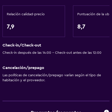
Adaptador
Gel de ducha
Relación calidad-precio
Puntuación de la ubi
Papeleras
Acondicionador
7,9
8,7
Comedor
Check-in/Check-out
Copas
Check-in después de las 14:00 - Check-out antes de las 12:00
Tetera eléctrica
Almuerzos para llevar
Cancelación/prepago
Menús para dietas especiales (bajo petición)
Las políticas de cancelación/prepago varían según el tipo de
Restaurante
habitación y el proveedor.
Bar/lounge
La comida se puede entregar en el alojamiento
Minibar
Desayuno en la habitación