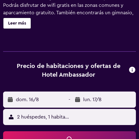
Podrás disfrutar de wifi gratis en las zonas comunes y
aparcamiento gratuito. También encontrarás un gimnasio,
un bar o lounge y una sauna. Se ofrece un servicio de
Leer más
limpieza a petición. Hotel Ambassador ofrece 97
alojamientos con aire acondicionado, minibar y caja
fuerte. Cabe destacar que este alojamiento permite a sus
clientes elegir el tipo de almohada. Se ofrece una Smart
TV en todas las habitaciones. Los baños están equipados
con bañera o ducha, albornoces, zapatillas y artículos de
Precio de habitaciones y ofertas de
higiene personal gratuitos. Este hotel en Berna ofrece
Hotel Ambassador
acceso a Internet wifi gratis. Los servicios para las
personas de negocios incluyen escritorio y teléfono. Las
habitaciones también incluyen cafetera y tetera y secador
dom. 16/8
-
lun. 17/8
de pelo. Es posible solicitar juegos de cama
hipoalergénicos, tabla de planchar con plancha y cambio
de toallas. Se ofrece servicio de limpieza todos los días.
2 huéspedes, 1 habitación
Los servicios de ocio y esparcimiento en este hotel
incluyen una piscina cubierta, sauna, gimnasio y bicicletas