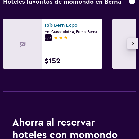
Hoteles favoritos de momondo en Berna
Secador de pelo
Albornoz
Ibis Bern Expo
Baño privado
Am Guisanplatz 4, Berna, Berna
Ducha
3 estrellas
8,0
Tina de baño
Aseo
$152
Papel higiénico
Piscina y spa
Spa
Piscina (cubierta)
Toallas para piscina
Ahorra al reservar
Masajes
hoteles con momondo
Sauna