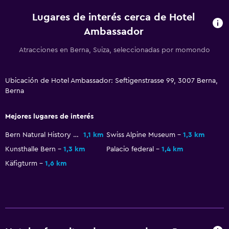
Check-out exprés
Lugares de interés cerca de Hotel
Recepción 24 horas
Ambassador
Caja fuerte
Atracciones en Berna, Suiza, seleccionadas por momondo
Accesibilidad y adecuación
Ubicación de Hotel Ambassador: Seftigenstrasse 99, 3007 Berna,
Hipoalergénico
Berna
Almohada hipoalergénica
Para no fumadores
Mejores lugares de interés
Mascotas permitidas bajo consulta (pueden aplicar cargos
Bern Natural History Museum
1,1 km
Swiss Alpine Museum
1,3 km
extra)
Kunsthalle Bern
1,3 km
Palacio federal
1,4 km
Ascensor
Käfigturm
1,6 km
Ascensor disponible
Plantas superiores accesibles por ascensor
Baño