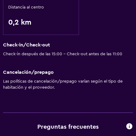
Salud y seguridad
Distancia al centro
Caja fuerte
0,2 km
Servicios y facilidades
Servicio de habitaciones
Check-in/Check-out
Check-in después de las 15:00 - Check-out antes de las 11:00
Ideal para familias
Parque infantil
Cancelación/prepago
Las políticas de cancelación/prepago varían según el tipo de
Servicios básicos
habitación y el proveedor.
Wifi gratis
Spa
Sauna
Preguntas frecuentes