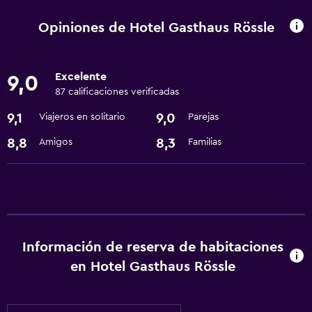
Mascotas permitidas bajo consulta (pueden aplicar cargos
Opiniones de Hotel Gasthaus Rössle
extra)
Baño
Excelente
9,0
87 calificaciones verificadas
Secador de pelo
9,1
9,0
Viajeros en solitario
Parejas
Lavandería
8,8
8,3
Amigos
Familias
Lavandería
Comedor
Restaurante
Información de reserva de habitaciones
Actividades
en Hotel Gasthaus Rössle
Senderismo