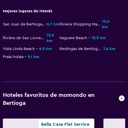
Mejores lugares de interés
12,6
Sao Joao da Bertioga Fort
0,7 km
Riviera Shopping Mall
km
12,6
Riviera de Sao Lourenco
Itaguare Beach
15,9 km
km
Vista Linda Beach
6,5 km
Restingas de Bertioga State Park
7,4 km
Praia Indaia
9,1 km
Hoteles favoritos de momondo en
Bertioga
Bella Casa Flat Service