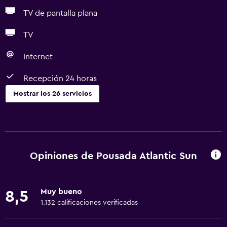
TV de pantalla plana
TV
Internet
Recepción 24 horas
Mostrar los 26 servicios
Servicios básicos
Wifi gratis
Internet
Opiniones de Pousada Atlantic Sun
Gel de ducha
Ropa de cama
Muy bueno
8,5
Toallas
1.132 calificaciones verificadas
Extinguidor