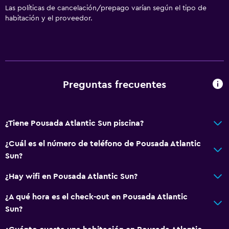
Estacionamiento privado
Las políticas de cancelación/prepago varían según el tipo de
habitación y el proveedor.
Sistema de entretenimiento
TV de pantalla plana
TV
Preguntas frecuentes
Aire libre
Terraza/patio
¿Tiene Pousada Atlantic Sun piscina?
Sillas de playa
¿Cuál es el número de teléfono de Pousada Atlantic
Sun?
Salud y seguridad
Limpieza diaria
¿Hay wifi en Pousada Atlantic Sun?
Cámaras CCTV en zonas comunes
¿A qué hora es el check-out en Pousada Atlantic
Sun?
Accesibilidad y adecuación