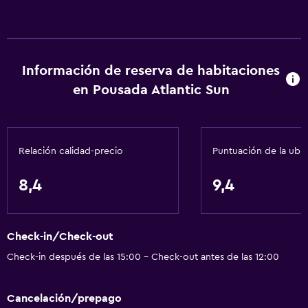
Aire acondicionado
Baño
Aseo
Información de reserva de habitaciones
Papel higiénico
en Pousada Atlantic Sun
Ducha
Baño privado
Relación calidad-precio
Puntuación de la ubi
Piscina y spa
8,4
9,4
Piscina climatizada
Bañera de hidromasaje
Piscina al aire libre
Check-in/Check-out
Check-in después de las 15:00 - Check-out antes de las 12:00
Estacionamiento y transporte
Estacionamiento gratuito
Cancelación/prepago