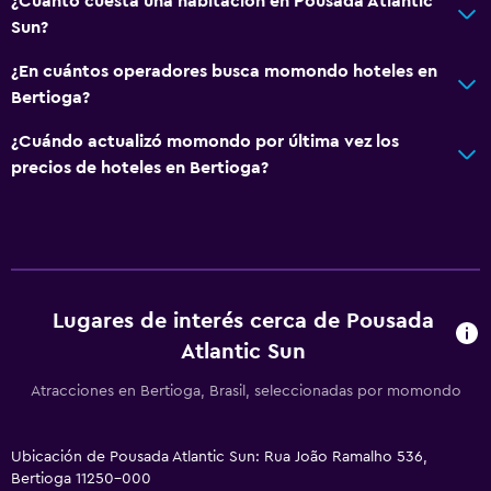
¿Cuánto cuesta una habitación en Pousada Atlantic
Para no fumadores
Sun?
¿En cuántos operadores busca momondo hoteles en
Habitación
Bertioga?
Armario o clóset
¿Cuándo actualizó momondo por última vez los
precios de hoteles en Bertioga?
Comedor
Minibar
Servicios y facilidades
Recepción 24 horas
Lugares de interés cerca de Pousada
Atlantic Sun
Atracciones en Bertioga, Brasil, seleccionadas por momondo
Ubicación de Pousada Atlantic Sun: Rua João Ramalho 536,
Bertioga 11250-000