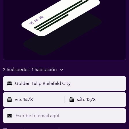
2 huéspedes, 1 habitación
Golden Tulip Bielefeld City
vie. 14/8
sáb. 15/8