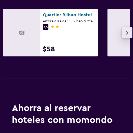
Estacionamiento
Estacionamiento privado
Quartier Bilbao Hostel
Artekale Kalea 15, Bilbao, Vizcaya (Provincia)
2 estrellas
7,6
Zona de trabajo
Fax/fotocopiadora
Escritorio
$58
Actividades
Windsurf
Ahorra al reservar
hoteles con momondo