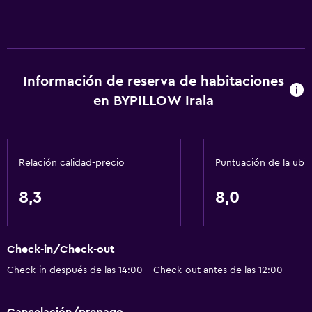
Alarma de humo
Calefacción
Gel de ducha
Información de reserva de habitaciones
Aire acondicionado
en BYPILLOW Irala
Papeleras
Acondicionador
Relación calidad-precio
Puntuación de la ubi
General
Piso de parquet o madera noble
8,3
8,0
Vista al patio interior
Habitaciones insonorizadas
Check-in/Check-out
Insonorización
Check-in después de las 14:00 - Check-out antes de las 12:00
Casilleros
Espacio de almacenamiento
Cancelación/prepago