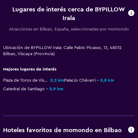
Lugares de interés cerca de BYPILLOW
Minibar
Irala
Bar/lounge
Atracciones en Bilbao, España, seleccionadas por momondo
Salud y seguridad
Limpieza diaria
Ubicación de BYPILLOW Irala: Calle Pablo Picasso, 13, 48012
Bilbao, Vizcaya (Provincia)
Cámaras CCTV en zonas comunes
Caja fuerte
Mejores lugares de interés
Plaza de Toros de Vista Alegre
0,2 km
Palacio Chávarri
0,8 km
Servicios y facilidades
Catedral de Santiago
0,9 km
Mostrador de información turística
Botella de agua
Recepción 24 horas
Estacionamiento y transporte
Hoteles favoritos de momondo en Bilbao