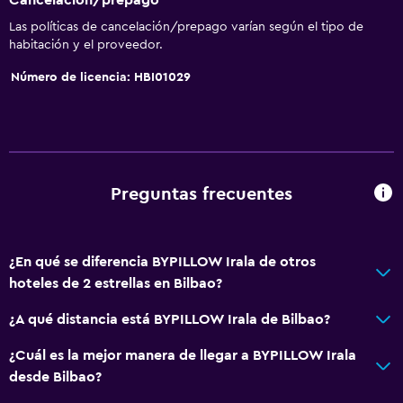
Las políticas de cancelación/prepago varían según el tipo de
Baño
habitación y el proveedor.
Ducha
Número de licencia: HBI01029
Secador de pelo
Aseo
Papel higiénico
Baño privado
Preguntas frecuentes
Sistema de entretenimiento
TV de pantalla plana
¿En qué se diferencia BYPILLOW Irala de otros
hoteles de 2 estrellas en Bilbao?
Sala de estar/TV compartida
TV
¿A qué distancia está BYPILLOW Irala de Bilbao?
¿Cuál es la mejor manera de llegar a BYPILLOW Irala
Accesibilidad y adecuación
desde Bilbao?
Hipoalergénico