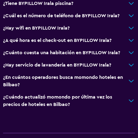
¿Tiene BYPILLOW Irala piscina?
Para no fumadores
¿Cuál es el número de teléfono de BYPILLOW Irala?
Plantas superiores accesibles por escaleras
¿Hay wifi en BYPILLOW Irala?
Lavandería
¿A qué hora es el check-out en BYPILLOW Irala?
Lavandería
¿Cuánto cuesta una habitación en BYPILLOW Irala?
Servicios de lavandería/tintorería
Plancha y tabla de planchar
¿Hay servicio de lavandería en BYPILLOW Irala?
¿En cuántos operadores busca momondo hoteles en
Habitación
Bilbao?
Enchufe cerca de la cama
¿Cuándo actualizó momondo por última vez los
Perchero
precios de hoteles en Bilbao?
Armario o clóset
Comedor
Tetera eléctrica