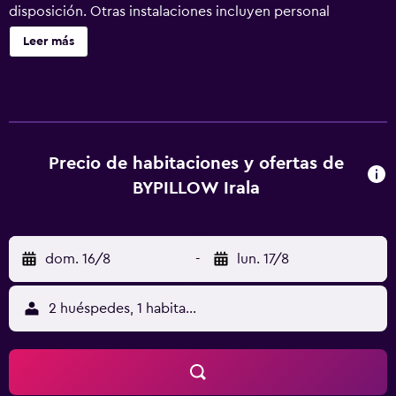
disposición. Otras instalaciones incluyen personal
multilingüe. BYPILLOW Irala ofrece 34 alojamientos con
Leer más
aire acondicionado, caja fuerte y artículos de higiene
personal gratuitos. Este hotel en Bilbao ofrece acceso a
Internet wifi gratis. Los baños están equipados con ducha.
Se ofrece servicio de limpieza todos los días. Se pueden
practicar las actividades de ocio y esparcimiento que se
indican más abajo en las instalaciones o cerca del
Precio de habitaciones y ofertas de
alojamiento (es posible que se aplique un recargo).
BYPILLOW Irala
dom. 16/8
-
lun. 17/8
2 huéspedes, 1 habitación