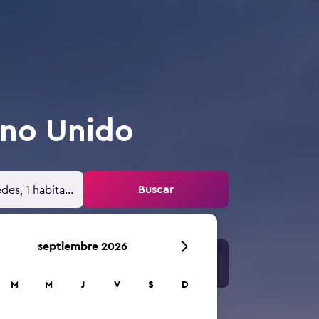
ino Unido
Buscar
des, 1 habitación
septiembre 2026
M
M
J
V
S
D