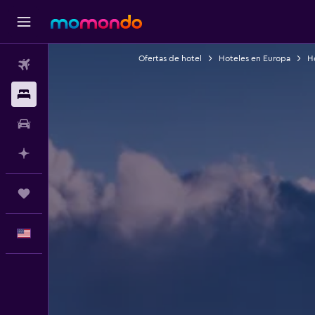
Ofertas de hotel
Hoteles en Europa
H
Vuelos
Alojamientos
Autos
Planifica con IA
Trips
Español