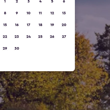
1
2
3
4
5
6
8
9
10
11
12
13
15
16
17
18
19
20
22
23
24
25
26
27
29
30