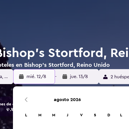
Bishop’s Stortford, Re
teles en Bishop’s Stortford, Reino Unido
mié. 12/8
-
jue. 13/8
2 huéspe
agosto 2026
s de opciones de hoteles y alojamientos.
L
M
M
J
V
S
D
L