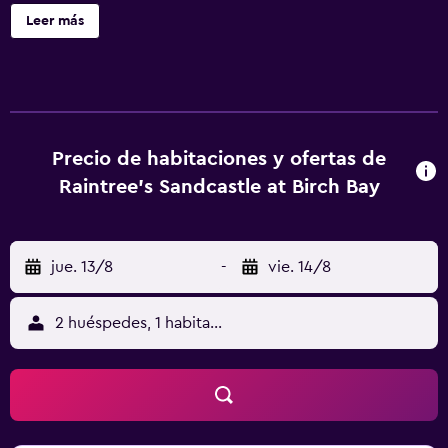
tiempo de aburrirte gracias al televisión de pantalla plana
Leer más
con reproductor de DVD, que se suma a la comodidad de
tener lavadora/secadora y frigorífico a tu disposición.
Raintree's Sandcastle ofrece 60 alojamientos con
chimenea y lavadora/secadora. Las habitaciones disponen
de balcón. Se ofrece una televisión de pantalla plana con
reproductor de DVD. En este apartotel de 3,5 estrellas, los
Precio de habitaciones y ofertas de
alojamientos incluyen cocina con frigorífico, placa de
Raintree's Sandcastle at Birch Bay
cocina, microondas y utensilios de cocina. Los baños
están equipados con bañera o ducha, artículos de higiene
personal gratuitos y secador de pelo. Los huéspedes
jue. 13/8
-
vie. 14/8
pueden navegar por la web gracias a nuestro acceso a
Internet gratis (por cable y wifi). Los servicios para las
personas de negocios incluyen cajas fuertes y teléfono; se
2 huéspedes, 1 habitación
ofrecen llamadas locales gratuitas (pueden existir
restricciones). Las habitaciones también incluyen cafetera
y tetera y tabla de planchar con plancha. En el alojamiento
hay piscina al aire libre y bañera de hidromasaje. Otros
servicios de ocio y esparcimiento incluyen gimnasio. Se