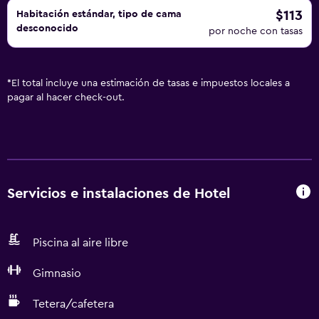
pueden practicar las actividades de ocio y esparcimiento
$113
Habitación estándar, tipo de cama
desconocido
que se indican más abajo en las instalaciones o cerca del
por noche con tasas
alojamiento (es posible que se aplique un recargo).
*
El total incluye una estimación de tasas e impuestos locales a
pagar al hacer check-out.
Servicios e instalaciones de Hotel
Piscina al aire libre
Gimnasio
Tetera/cafetera