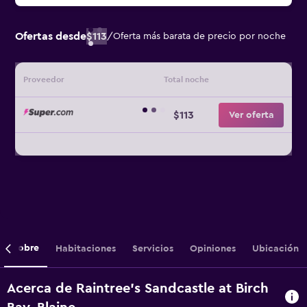
Ofertas desde
$113
/
Oferta más barata de precio por noche
Proveedor
Total noche
$113
Ver oferta
Sobre
Habitaciones
Servicios
Opiniones
Ubicación
Acerca de Raintree's Sandcastle at Birch