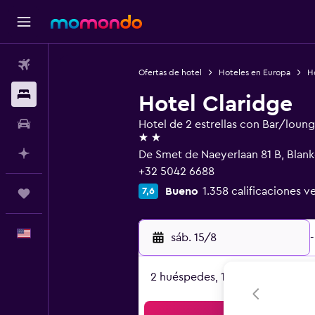
Vuelos
Ofertas de hotel
Hoteles en Europa
H
Alojamientos
Hotel Claridge
Autos
Hotel de 2 estrellas con Bar/loun
2 estrellas
Planifica con IA
De Smet de Naeyerlaan 81 B, Blan
+32 5042 6688
Bueno
1.358 calificaciones ve
7,6
Trips
Español
sáb. 15/8
-
2 huéspedes, 1 habitación