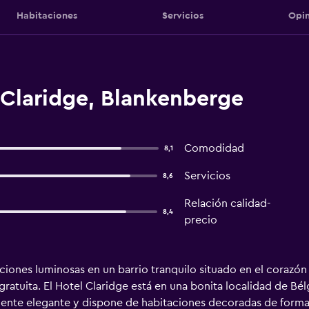
Habitaciones
Servicios
Opin
 Claridge, Blankenberge
Comodidad
8,1
Servicios
8,6
Relación calidad-
8,4
precio
ciones luminosas en un barrio tranquilo situado en el corazón
atuita. El Hotel Claridge está en una bonita localidad de Bélg
ente elegante y dispone de habitaciones decoradas de forma i