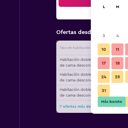
Bus
L
M
$93
Ofertas desde
/
Oferta má
3
4
Tipo de habitación
Proveedo
10
11
Habitación doble, tipo
17
18
de cama desconocido
Habitación doble, tipo
24
25
de cama desconocido
Habitación doble, tipo
31
de cama desconocido
Más barato
7 ofertas más de Hotel Claridge