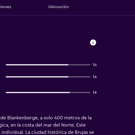
iones
Ubicación
7,4
7,4
7,6
 de Blankenberge, a solo 400 metros de la
ica, en la costa del mar del Norte. Este
ndividual. La ciudad histórica de Brujas se