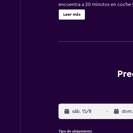
encuentra a 20 minutos en coche y
UNESCO. El Claridge se sitúa a p
Leer más
Pre
sáb. 15/8
-
dom.
Tipo de alojamiento