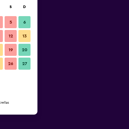
S
D
5
6
12
13
19
20
26
27
rellas