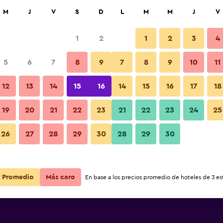
car
M
J
V
S
D
L
M
M
J
V
1
2
1
2
3
4
s barata de precio por noche
5
6
7
8
9
7
8
9
10
11
r
Total noche
12
13
14
15
16
14
15
16
17
18
$93
Ver oferta
19
20
21
22
23
21
22
23
24
25
26
27
28
29
30
28
29
30
$94
Ver oferta
$94
Ver oferta
Promedio
Más caro
En base a los precios promedio de hoteles de 3 est