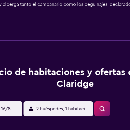
 alberga tanto el campanario como los beguinajes, declarad
oco más de 15 minutos en coche del centro de Knokke y a 4 k
cio de habitaciones y ofertas
Claridge
 16/8
2 huéspedes, 1 habitación