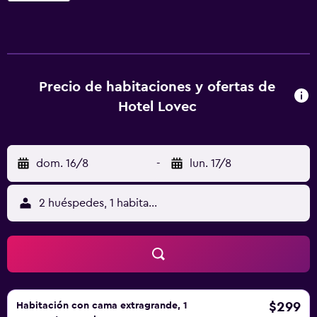
parque o al lago y TV por cable. El restaurante del Hotel
Lovec sirve cocina eslovena y vinos locales tanto en el
interior como en su gran terraza, a la sombra de unos
castaños centenarios. El pub del hotel ofrece más de 40
marcas de cerveza extranjera, cervezas artesanales
Precio de habitaciones y ofertas de
nacionales y aperitivos locales. El Hotel Lovec está situado
Hotel Lovec
junto al parque nacional de Triglav y los Alpes Julianos, así
que es un punto de partida perfecto para disfrutar de
excursiones en bicicleta, senderismo y escalada
dom. 16/8
-
lun. 17/8
deportiva. En los ríos de montaña cercanos se puede
practicar piragüismo y pesca.
2 huéspedes, 1 habitación
$299
Habitación con cama extragrande, 1