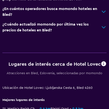
Casilleros
¿En cuántos operadores busca momondo hoteles en
Teléfono
Bled?
Vista a la montaña
¿Cuándo actualizó momondo por última vez los
Espacio de almacenamiento
precios de hoteles en Bled?
Servicios básicos
Wifi gratis
Wifi disponible en todas las instalaciones
Lugares de interés cerca de Hotel Lovec
Extinguidor
Artículos de aseo gratis
Atracciones en Bled, Eslovenia, seleccionadas por momondo
Alarma de humo
Ubicación de Hotel Lovec: Ljubljanska Cesta 6, Bled 4260
Calefacción
Aire acondicionado
Mejores lugares de interés
Papeleras
St. Martin's Parish Church
0,6 km
Blejski Grad
0,8 km