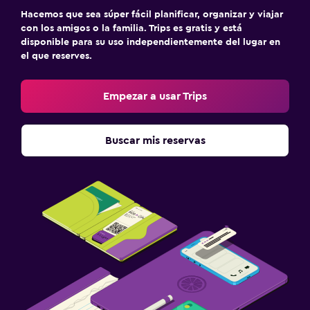
Terraza
Hacemos que sea súper fácil planificar, organizar y viajar
con los amigos o la familia. Trips es gratis y está
disponible para su uso independientemente del lugar en
Lavandería
el que reserves.
Lavandería
Servicio de planchado
Empezar a usar Trips
Servicios de lavandería/tintorería
Buscar mis reservas
Habitación
Despertador
Sofá cama
Armario o clóset
Ideal para familias
Cuna/cama nido disponibles
Comidas para niños