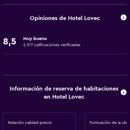
Centro de negocios
Renta de autos
Opiniones de Hotel Lovec
Servicio de despertador
Servicio de conserjería
Muy bueno
8,5
Caja fuerte
2.577 calificaciones verificadas
Instalaciones para reuniones
Servicio de habitaciones
Acceso con llave
Acceso con tarjeta
Información de reserva de habitaciones
Masaje de pies
en Hotel Lovec
Check-out exprés
Recepción 24 horas
Relación calidad-precio
Puntuación de la ubi
Comedor