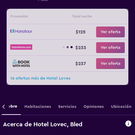
Proveedor
Total noche
$125
Ver oferta
$233
Ver oferta
$237
Ver oferta
14 ofertas más de Hotel Lovec
Sobre
Habitaciones
Servicios
Opiniones
Ubicación
Acerca de Hotel Lovec, Bled