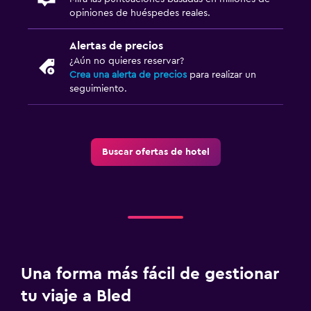
Piscina y spa
opiniones de huéspedes reales.
Masajes
Alertas de precios
Piscina climatizada
¿Aún no quieres reservar?
Piscina (cubierta)
Crea una alerta de precios
para realizar un
seguimiento.
Vapor
Estacionamiento y transporte
Estacionamiento
Buscar ofertas de hotel
Traslado al aeropuerto (con cargos)
Estacionamiento privado
Servicio de traslado (cargo adicional)
Aire libre
Una forma más fácil de gestionar
Terraza/patio
tu viaje a Bled
Sillas de playa