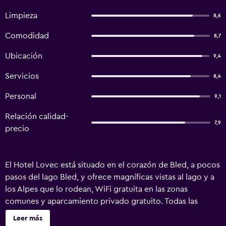
Limpieza
8,6
Comodidad
8,7
Ubicación
9,4
Servicios
8,4
Personal
9,1
Relación calidad-
7,9
precio
El Hotel Lovec está situado en el corazón de Bled, a pocos
pasos del lago Bled, y ofrece magníficas vistas al lago y a
los Alpes que lo rodean, WiFi gratuita en las zonas
comunes y aparcamiento privado gratuito. Todas las
habitaciones disponen de aire acondicionado, baño y
Leer más
minibar. Algunas también tienen balcón con vistas al