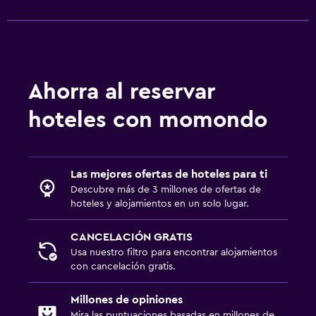
Actividades
Pesca
Canotaje
Ciclismo
Ahorra al reservar
Paseos a caballo
hoteles con momondo
Minigolf
Salud y seguridad
Las mejores ofertas de hoteles para ti
Limpieza diaria
Descubre más de 3 millones de ofertas de
hoteles y alojamientos en un solo lugar.
Botiquín de primeros auxilios
Cámaras CCTV en zonas comunes
CANCELACIÓN GRATIS
Usa nuestro filtro para encontrar alojamientos
Cámaras CCTV en el exterior
con cancelación gratis.
Caja fuerte
Millones de opiniones
Mira las puntuaciones basadas en millones de