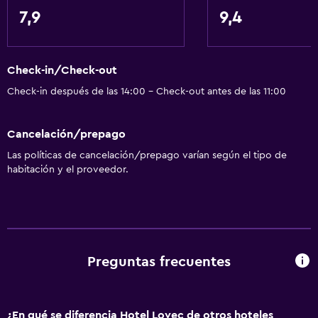
Tetera eléctrica
7,9
9,4
Almuerzos para llevar
Menús para dietas especiales (bajo petición)
Check-in/Check-out
Bar de tapas
Check-in después de las 14:00 - Check-out antes de las 11:00
Restaurante
Bar/lounge
Cancelación/prepago
Desayuno en la habitación
Las políticas de cancelación/prepago varían según el tipo de
Tetera/cafetera
habitación y el proveedor.
La comida se puede entregar en el alojamiento
Cafetera
Accesibilidad y adecuación
Preguntas frecuentes
Mascotas permitidas bajo consulta (pueden aplicar cargos
extra)
Accesibilidad
¿En qué se diferencia Hotel Lovec de otros hoteles