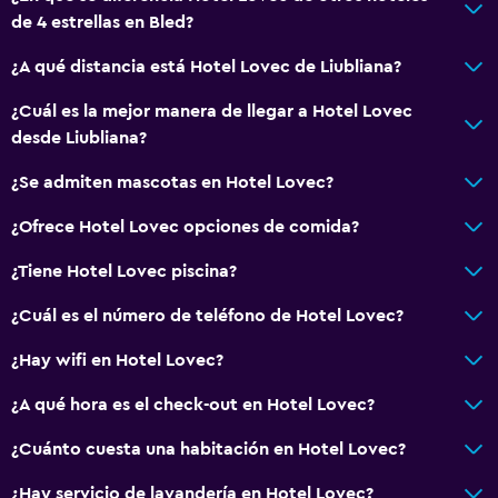
de 4 estrellas en Bled?
Ascensor disponible
Hipoalergénico
¿A qué distancia está Hotel Lovec de Liubliana?
Estacionamiento accesible
¿Cuál es la mejor manera de llegar a Hotel Lovec
Habitación hipoalergénica
desde Liubliana?
Para no fumadores
¿Se admiten mascotas en Hotel Lovec?
Inodoro con barras de apoyo
¿Ofrece Hotel Lovec opciones de comida?
Plantas superiores accesibles por ascensor
¿Tiene Hotel Lovec piscina?
General
¿Cuál es el número de teléfono de Hotel Lovec?
Habitaciones familiares
¿Hay wifi en Hotel Lovec?
Piso de parquet o madera noble
¿A qué hora es el check-out en Hotel Lovec?
Pantuflas
Vista al lago
¿Cuánto cuesta una habitación en Hotel Lovec?
Vista a punto de interés
¿Hay servicio de lavandería en Hotel Lovec?