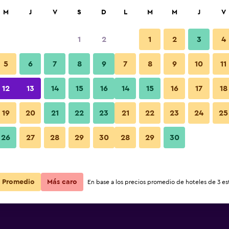
car
M
J
V
S
D
L
M
M
J
V
1
2
1
2
3
4
5
6
7
8
9
7
8
9
10
11
12
13
14
15
16
14
15
16
17
18
y Bed And
Ver precios
19
20
21
22
23
21
22
23
24
25
y Bed And
26
27
28
29
30
28
29
30
Ver precios
y Bed And
Ver precios
Promedio
Más caro
En base a los precios promedio de hoteles de 3 est