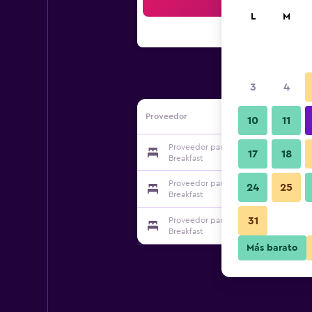
Bus
L
M
3
4
Proveedor
10
11
Proveedor para Stonehaven Homesta
17
18
Breakfast
Proveedor para Stonehaven Homesta
24
25
Breakfast
31
Proveedor para Stonehaven Homesta
Breakfast
Más barato