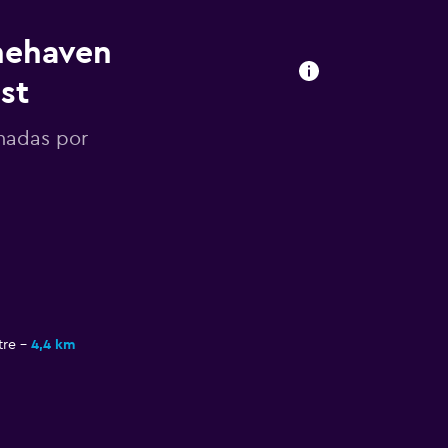
onehaven
st
onadas por
tre
4,4 km