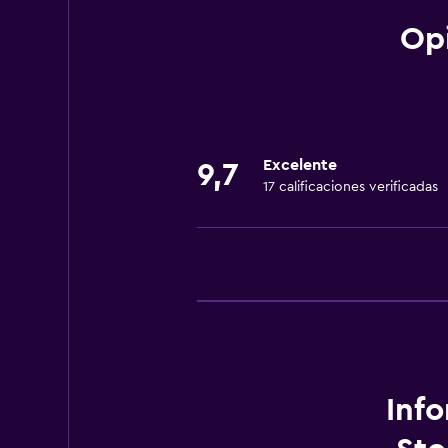
Op
Estacionamiento y transporte
Estacionamiento gratuito
Lavandería
Excelente
9,7
Lavandería
17 calificaciones verificadas
Actividades
Senderismo
Inf