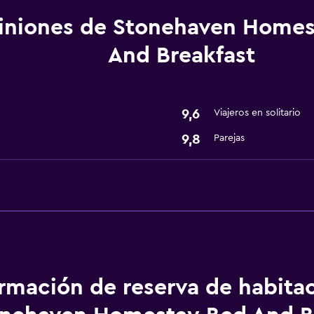
iniones de Stonehaven Homes
Baño
And Breakfast
Secador de pelo
Comedor
9,6
Viajeros en solitario
Minibar
9,8
Parejas
Salud y seguridad
Caja fuerte
ormación de reserva de habita