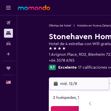
Vuelos
Ofertas de hotel
Hoteles en Nueva Zelan
Alojamientos
Stonehaven Hom
Autos
Hotel de 4 estrellas con Wifi gratis
4 estrellas
Planifica con IA
1 Avignon Place, RD2, Blenheim 72
+64 3578 6765
Excelente
17 calificaciones v
9,7
Trips
Español
mié. 12/8
-
2 huéspedes, 1 habitación