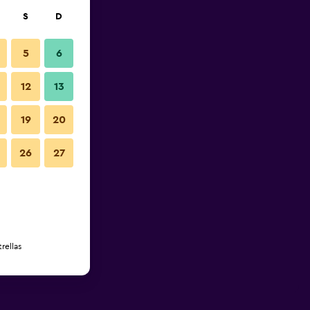
S
D
5
6
12
13
19
20
26
27
rellas