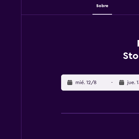
Sobre
Sto
mié. 12/8
-
jue. 