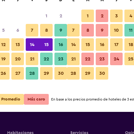
M
J
V
S
D
L
M
M
J
V
1
2
1
2
3
4
5
6
7
8
9
7
8
9
10
11
12
13
14
15
16
14
15
16
17
18
Ver precios
19
20
21
22
23
21
22
23
24
25
26
27
28
29
30
28
29
30
Ver precios
Ver precios
Promedio
Más caro
En base a los precios promedio de hoteles de 3 est
Habitaciones
Servicios
Opin