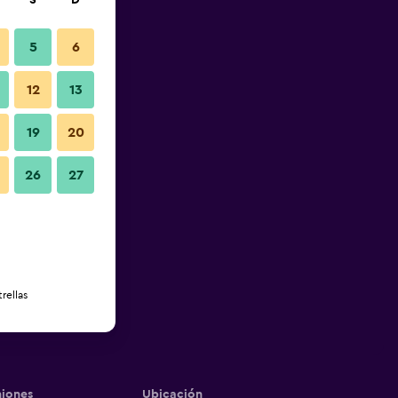
S
D
5
6
12
13
19
20
26
27
rellas
iones
Ubicación