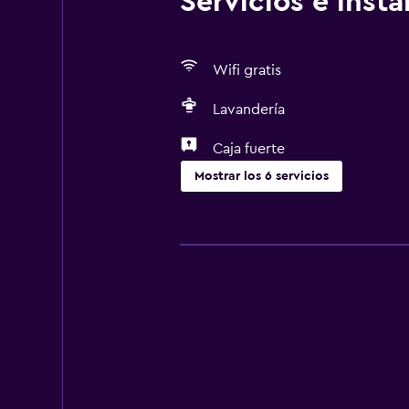
Servicios e inst
Wifi gratis
Lavandería
Caja fuerte
Mostrar los 6 servicios
Estacionamiento y transporte
Traslado aeropuerto
Actividades
Bicicletas
Servicios y facilidades
Recepción 24 horas