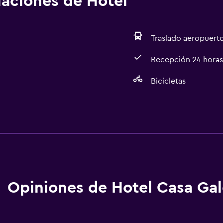
alaciones de Hotel
Traslado aeropuert
Recepción 24 horas
Bicicletas
Lavandería
Lavandería
Salud y seguridad
Caja fuerte
Opiniones de Hotel Casa Gal
Servicios básicos
Wifi gratis