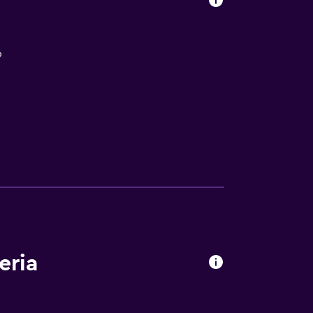
o
eria