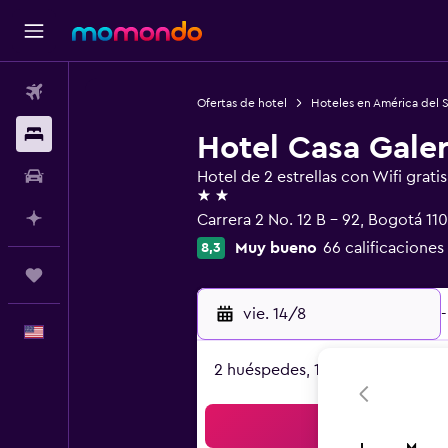
Vuelos
Ofertas de hotel
Hoteles en América del 
Alojamientos
Hotel Casa Galer
Autos
Hotel de 2 estrellas con Wifi gratis
2 estrellas
Planifica con IA
Carrera 2 No. 12 B - 92, Bogotá 11
Muy bueno
66 calificaciones
8,3
Trips
vie. 14/8
-
Español
2 huéspedes, 1 habitación
Bus