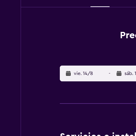
Pre
vie. 14/8
-
sáb. 