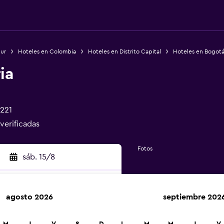
Sur
Hoteles en Colombia
Hoteles en Distrito Capital
Hoteles en Bogot
ia
0221
 verificadas
Fotos
sáb. 15/8
agosto 2026
septiembre 202
car