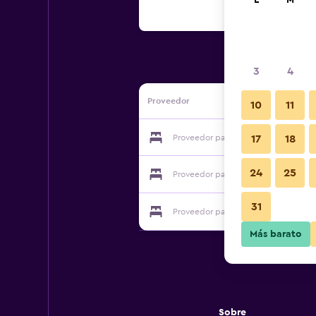
L
M
3
4
Proveedor
10
11
Proveedor para Hotel Casa Galeria
17
18
24
25
Proveedor para Hotel Casa Galeria
31
Proveedor para Hotel Casa Galeria
Más barato
Sobre