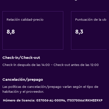
Plantas superiores accesibles por ascensor
Áreas designadas para fumadores
Relación calidad-precio
Puntuación de la ubi
Servicios básicos
8,8
8,3
Wifi gratis
Wifi disponible en todas las instalaciones
Internet
Toallas
Check-in/Check-out
Extinguidor
Check-in después de las 14:00 - Check-out antes de las 12:00
Artículos de aseo gratis
Cancelación/prepago
Champú
Las políticas de cancelación/prepago varían según el tipo de
Alarma de humo
habitación y el proveedor.
Calefacción
Número de licencia: 037006-AL-00094, IT037006A1RKNEE9XP
Gel de ducha