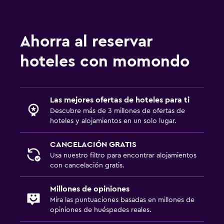
Salud y seguridad
Ahorra al reservar
Limpieza diaria
hoteles con momondo
Botiquín de primeros auxilios
Cámaras CCTV en zonas comunes
Caja fuerte
Las mejores ofertas de hoteles para ti
Descubre más de 3 millones de ofertas de
Estacionamiento y transporte
hoteles y alojamientos en un solo lugar.
Carga de vehículos eléctricos
CANCELACIÓN GRATIS
Estacionamiento
Usa nuestro filtro para encontrar alojamientos
con cancelación gratis.
Estacionamiento privado
Millones de opiniones
Habitación
Mira las puntuaciones basadas en millones de
Cama plegable
opiniones de huéspedes reales.