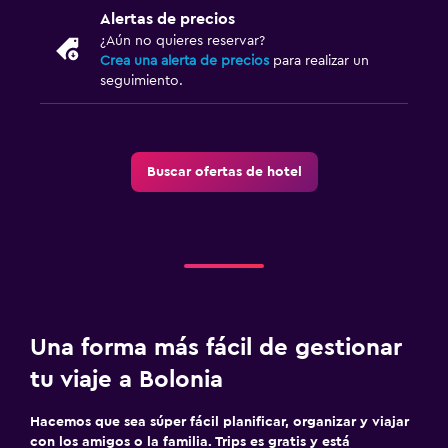
Enchufe cerca de la cama
Alertas de precios
Armario o clóset
¿Aún no quieres reservar?
Crea una alerta de precios
para realizar un
seguimiento.
Piscina y spa
Bañera de hidromasaje
Toallas para piscina
Buscar ofertas de hotel
Aire libre
Terraza/patio
Jardín
Zona de trabajo
Una forma más fácil de gestionar
Fax/fotocopiadora
tu viaje a Bolonia
Escritorio
Hacemos que sea súper fácil planificar, organizar y viajar
con los amigos o la familia. Trips es gratis y está