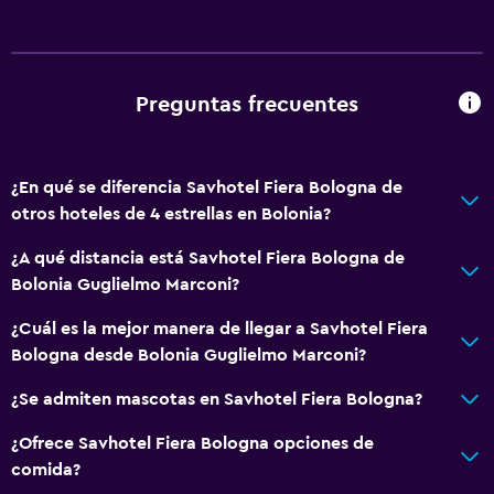
Aire acondicionado
Acondicionador
Preguntas frecuentes
Baño
Ducha
Inodoro con cisterna alta
¿En qué se diferencia Savhotel Fiera Bologna de
otros hoteles de 4 estrellas en Bolonia?
Gorro de baño
Bidé
¿A qué distancia está Savhotel Fiera Bologna de
Bolonia Guglielmo Marconi?
Secador de pelo
Aseo
¿Cuál es la mejor manera de llegar a Savhotel Fiera
Bologna desde Bolonia Guglielmo Marconi?
Papel higiénico
Cepillo de dientes
¿Se admiten mascotas en Savhotel Fiera Bologna?
Albornoz
¿Ofrece Savhotel Fiera Bologna opciones de
Baño privado
comida?