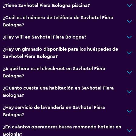
¿Tiene Savhotel Fiera Bologna piscina?
Servicios y facilidades
¿Cuál es el número de teléfono de Savhotel Fiera
Centro de negocios
Bologna?
Servicio de despertador
¿Hay wifi en Savhotel Fiera Bologna?
Servicio de conserjería
Caja fuerte
¿Hay un gimnasio disponible para los huéspedes de
Savhotel Fiera Bologna?
Cambio de divisas
Instalaciones para reuniones
¿A qué hora es el check-out en Savhotel Fiera
Bologna?
Servicio de habitaciones
Acceso con tarjeta
¿Cuánto cuesta una habitación en Savhotel Fiera
Bologna?
Check-out exprés
Recepción 24 horas
¿Hay servicio de lavandería en Savhotel Fiera
Bologna?
Comedor
¿En cuántos operadores busca momondo hoteles en
Tetera eléctrica
Bolonia?