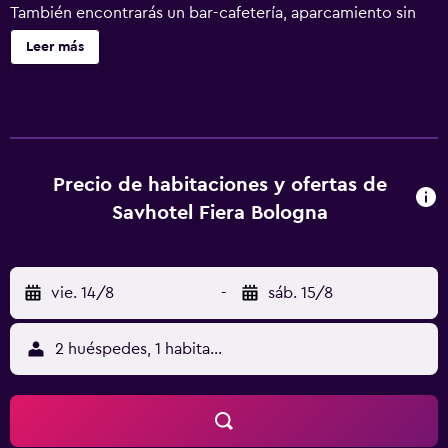
También encontrarás un bar-cafetería, aparcamiento sin
asistencia y un centro de negocios. Se ofrece un servicio
Leer más
de limpieza a petición. Savhotel Fiera Bologna ofrece 120
alojamientos con minibar y caja fuerte. Se ofrece una
televisión LED de 43 pulgadas con canales por satélite. Los
baños están equipados con ducha y bañera combinadas,
zapatillas, artículos de higiene personal gratuitos y
secador de pelo. Los servicios para las personas de
Precio de habitaciones y ofertas de
negocios incluyen escritorio y teléfono. Es posible
Savhotel Fiera Bologna
solicitar cambio de toallas y cambio de sábanas. Se ofrece
servicio de limpieza todos los días. Los servicios de ocio y
esparcimiento en este hotel incluyen gimnasio abierto las
vie. 14/8
-
sáb. 15/8
24 horas. No se permite la entrada al gimnasio a
huéspedes menores de 14 años. Se pueden practicar las
actividades de ocio y esparcimiento que se indican más
2 huéspedes, 1 habitación
abajo en las instalaciones o cerca del alojamiento (es
posible que se aplique un recargo).