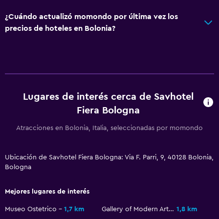
Minibar
¿Cuándo actualizó momondo por última vez los
Menús para dietas especiales (bajo petición)
precios de hoteles en Bolonia?
Restaurante
Bar/lounge
Desayuno en la habitación
Tetera/cafetera
Lugares de interés cerca de Savhotel
La comida se puede entregar en el alojamiento
Fiera Bologna
Cafetera
Atracciones en Bolonia, Italia, seleccionadas por momondo
General
Ubicación de Savhotel Fiera Bologna: Via F. Parri, 9, 40128 Bolonia,
Vista a una calle tranquila
Bologna
Pantuflas
Mejores lugares de interés
Vista al patio interior
Posibilidad de habitaciones conectadas
Museo Ostetrico
1,7 km
Gallery of Modern Art of Bologna
1,8 km