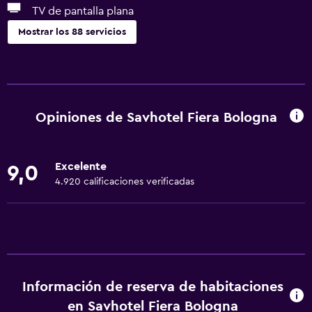
TV de pantalla plana
Mostrar los 88 servicios
Accesibilidad y adecuación
Unidad accesible para personas en silla de ruedas
Mascotas permitidas bajo consulta (pueden aplicar cargos
Opiniones de Savhotel Fiera Bologna
extra)
Accesibilidad
Excelente
9,0
Ducha adaptada para silla de ruedas
4.920 calificaciones verificadas
Ascensor
Silla para ducha
Ascensor disponible
Estacionamiento accesible
Para no fumadores
Información de reserva de habitaciones
Almohada sin plumas
en Savhotel Fiera Bologna