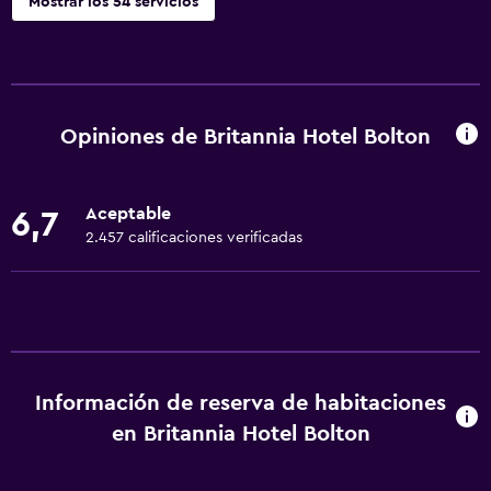
Mostrar los 54 servicios
Servicios básicos
Wifi gratis
Wifi disponible en todas las instalaciones
Opiniones de Britannia Hotel Bolton
Internet
Ropa de cama
Aceptable
6,7
Toallas
2.457 calificaciones verificadas
Extinguidor
Alarma de humo
Calefacción
Aire acondicionado
Información de reserva de habitaciones
Papeleras
en Britannia Hotel Bolton
Comedor