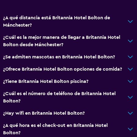
Servicio de habitaciones
Acceso con llave
¿A qué distancia está Britannia Hotel Bolton de
Acceso con tarjeta
Mánchester?
Recepción 24 horas
¿Cuál es la mejor manera de llegar a Britannia Hotel
Bolton desde Mánchester?
Accesibilidad y adecuación
Mascotas permitidas bajo consulta (pueden aplicar cargos
¿Se admiten mascotas en Britannia Hotel Bolton?
extra)
¿Ofrece Britannia Hotel Bolton opciones de comida?
Accesibilidad
¿Tiene Britannia Hotel Bolton piscina?
Ascensor
Estacionamiento accesible
¿Cuál es el número de teléfono de Britannia Hotel
Bolton?
Para no fumadores
Áreas designadas para fumadores
¿Hay wifi en Britannia Hotel Bolton?
¿A qué hora es el check-out en Britannia Hotel
Baño
Bolton?