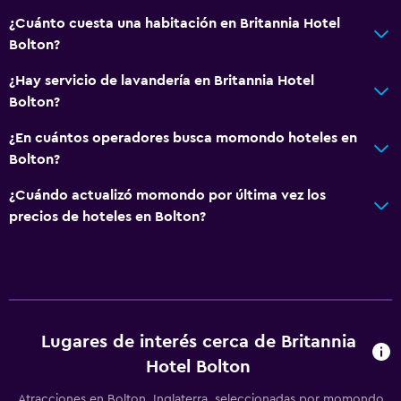
Ducha
¿Cuánto cuesta una habitación en Britannia Hotel
Tina de baño
Bolton?
Secador de pelo
¿Hay servicio de lavandería en Britannia Hotel
Aseo
Bolton?
Papel higiénico
¿En cuántos operadores busca momondo hoteles en
Baño privado
Bolton?
¿Cuándo actualizó momondo por última vez los
Salud y seguridad
precios de hoteles en Bolton?
Limpieza diaria
Botiquín de primeros auxilios
Cámaras CCTV en zonas comunes
Cámaras CCTV en el exterior
Lugares de interés cerca de Britannia
Caja fuerte
Hotel Bolton
Lavandería
Atracciones en Bolton, Inglaterra, seleccionadas por momondo