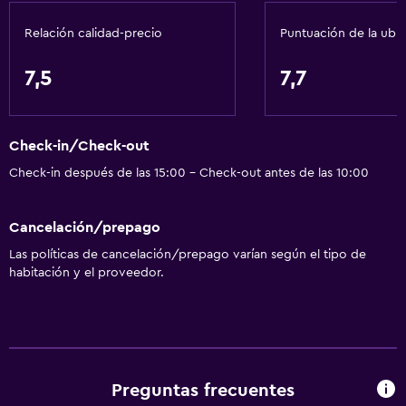
Tetera eléctrica
Relación calidad-precio
Puntuación de la ubi
Menús para dietas especiales (bajo petición)
Restaurante
7,5
7,7
Bar/lounge
Tetera/cafetera
Check-in/Check-out
Cafetera
Check-in después de las 15:00 - Check-out antes de las 10:00
Máquina expendedora (bebidas)
Máquina expendedora (botanas)
Cancelación/prepago
Las políticas de cancelación/prepago varían según el tipo de
Servicios y facilidades
habitación y el proveedor.
Centro de negocios
Caja fuerte
Cambio de divisas
Instalaciones para reuniones
Preguntas frecuentes