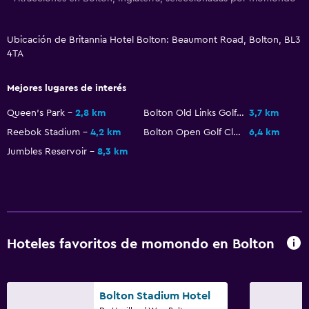
Lavandería
Servicios de lavandería/tintorería
Ubicación de Britannia Hotel Bolton: Beaumont Road, Bolton, BL3
4TA
Plancha y tabla de planchar
Mejores lugares de interés
General
Queen's Park
2,8 km
Bolton Old Links Golf Club
3,7 km
Habitaciones familiares
Reebok Stadium
4,2 km
Bolton Open Golf Club
6,4 km
Zona de estar
Jumbles Reservoir
8,3 km
Alfombrado
Estacionamiento y transporte
Estacionamiento en la calle
Hoteles favoritos de momondo en Bolton
Estacionamiento gratuito
Zona de trabajo
Bolton Stadium Hotel