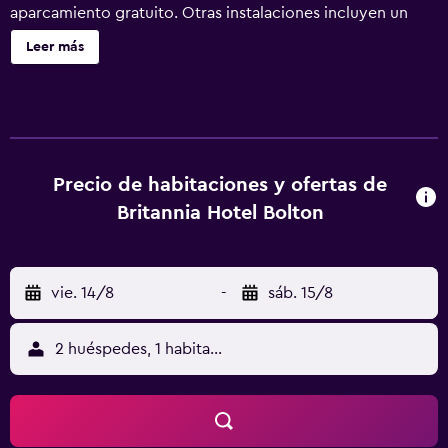
aparcamiento gratuito. Otras instalaciones incluyen un
centro de negocios, servicio de tintorería y lavandería.
Leer más
Britannia Hotel Bolton ofrece 96 alojamientos con caja
fuerte y cafetera y tetera. Los huéspedes pueden navegar
por la web gracias a nuestro acceso a Internet wifi gratis
(velocidad: 25 Mbps o más). Los baños están equipados
con ducha y bañera combinadas y secador de pelo. Se
ofrece servicio de limpieza todos los días. Se pueden
Precio de habitaciones y ofertas de
practicar las actividades de ocio y esparcimiento que se
Britannia Hotel Bolton
indican más abajo en las instalaciones o cerca del
alojamiento (es posible que se aplique un recargo).
vie. 14/8
-
sáb. 15/8
2 huéspedes, 1 habitación