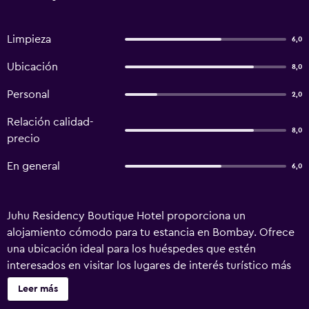
Limpieza
6,0
Ubicación
8,0
Personal
2,0
Relación calidad-
8,0
precio
En general
6,0
Juhu Residency Boutique Hotel proporciona un
alojamiento cómodo para tu estancia en Bombay. Ofrece
una ubicación ideal para los huéspedes que estén
interesados en visitar los lugares de interés turístico más
populares de la zona. Juhu Residency Boutique Hotel tiene
Leer más
habitaciones muy acogedoras, equipadas para satisfacer