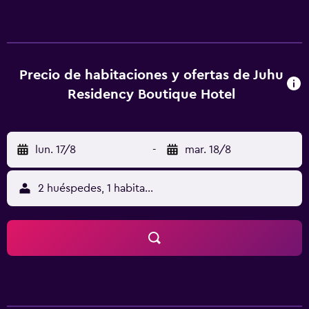
las diferentes necesidades de los huéspedes. El
Aeropuerto de Chhatrapati Shivaji está a 10 minutos del
hotel. También se puede acceder caminando hasta Narsee
Monjee College of Commerce and Economics.
Precio de habitaciones y ofertas de Juhu
Residency Boutique Hotel
lun. 17/8
-
mar. 18/8
2 huéspedes, 1 habitación