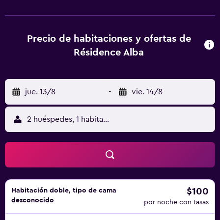
26 km del alojamiento, y Le Lion de Roccapina está a 33
km. El aeropuerto (Aeropuerto de Figari Sud-Corse) está a
19 km.
Precio de habitaciones y ofertas de
Résidence Alba
jue. 13/8
-
vie. 14/8
2 huéspedes, 1 habitación
$100
Habitación doble, tipo de cama
desconocido
por noche con tasas