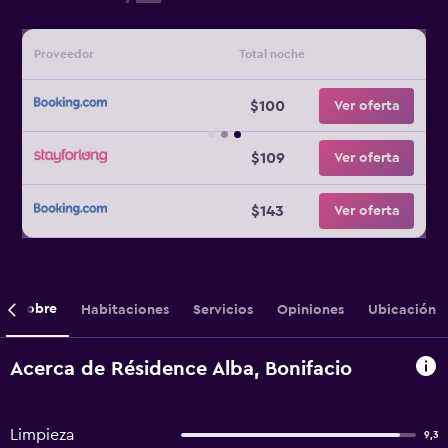
Proveedor
Total noche
$100
Ver oferta
$109
Ver oferta
$143
Ver oferta
Sobre
Habitaciones
Servicios
Opiniones
Ubicación
Acerca de Résidence Alba, Bonifacio
Limpieza
9,3