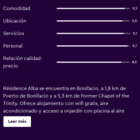
Comodidad
9,3
Ubicación
9,0
Servicios
9,1
Personal
9,7
Relación calidad-
8,9
precio
Résidence Alba se encuentra en Bonifacio, a 1,8 km de
Puerto de Bonifacio y a 5,3 km de Former Chapel of the
Trinity. Ofrece alojamiento con wifi gratis, aire
acondicionado y acceso a unjardín con piscina al aire
libre. Algunas unidades también tienen una cocina
Leer más
equipada con nevera, lavavajillas y horno. El bed and
breakfast ofrece terraza. Puerto de Porto Vecchio está a