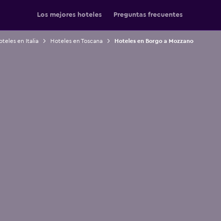
Los mejores hoteles
Preguntas frecuentes
teles en Italia
Hoteles en Toscana
Hoteles en Borgo a Mozzano