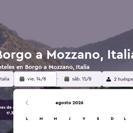
Borgo a Mozzano, Itali
teles en Borgo a Mozzano, Italia
vie. 14/8
-
sáb. 15/8
2 huéspe
agosto 2026
s de opciones de hoteles y alojamientos.
L
M
M
J
V
S
D
L