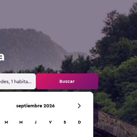
a
Buscar
des, 1 habitación
septiembre 2026
M
M
J
V
S
D