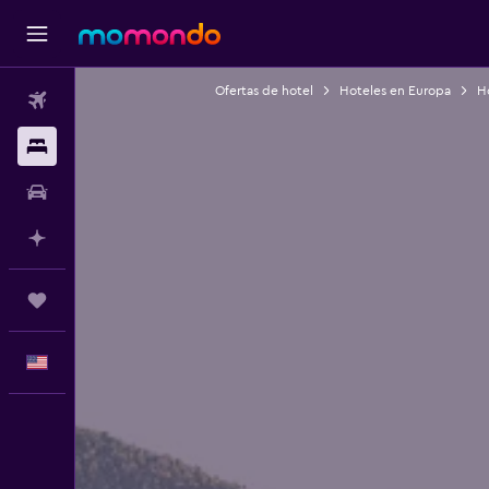
Ofertas de hotel
Hoteles en Europa
Ho
Vuelos
Alojamientos
Autos
Planifica con IA
Trips
Español