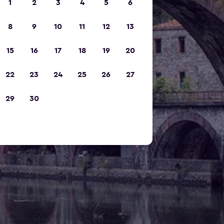
1
2
3
4
5
6
8
9
10
11
12
13
15
16
17
18
19
20
22
23
24
25
26
27
29
30