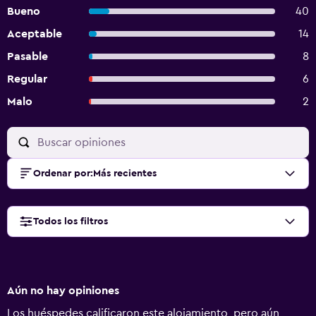
Bueno
40
Aceptable
14
Pasable
8
Regular
6
Malo
2
Ordenar por
:
Más recientes
Todos los filtros
Aún no hay opiniones
Los huéspedes calificaron este alojamiento, pero aún