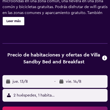
microondas en una zona común, una nevera en una zona
común y bicicletas gratuitas. Podrás disfrutar de wifi gratis
en las zonas comunes y aparcamiento gratuito. También
encontrarás servicios de conserjería, un jardín y un área
Leer más
para parrillas. Villa Sandby Bed and Breakfast tiene 9
alojamientos. Cada alojamiento tiene un mobiliario y
decoración diferentes. Los huéspedes pueden navegar
por la web gracias a nuestro acceso a Internet wifi gratis.
Los servicios de ocio y esparcimiento en este bed and
breakfast incluyen bicicletas gratuitas. Se pueden
Precio de habitaciones y ofertas de Villa
practicar las actividades de ocio y esparcimiento que se
Sandby Bed and Breakfast
indican más abajo en las instalaciones o cerca del
alojamiento (es posible que se aplique un recargo).
jue. 13/8
-
vie. 14/8
2 huéspedes, 1 habitación