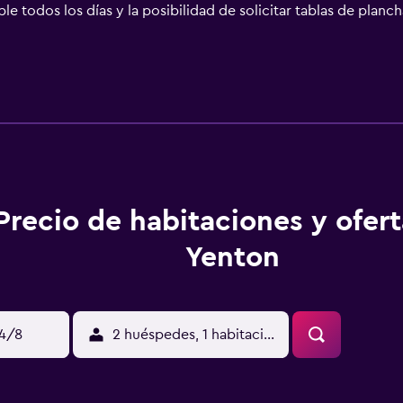
le todos los días y la posibilidad de solicitar tablas de planc
es, como acceso a internet por wifi con cargo, ¡no te faltar
de bodas y asistencia turística y para la compra de entradas.
, resguardo de equipaje y lavandería a tu disposición. ¿Estás
cuadrados de espacio con zonas para conferencias y una sala 
cimiento Al reservar tu estadía en Yenton Hotel Bournemouth, 
encontrarás a 15 minutos en auto de Playa de Bournemouth 
e Poole Harbour, así como a 24,1 km de Corfe Castle. Para Comer
e cocktail en el Bar. Los días de semana, de 07:30 a 09:30, s
yuno completo: entre GBP 12.95 y GBP 12.95 por persona (pr
Precio de habitaciones y ofer
2 por mascota, por noche Se aplica un cargo por check-in des
ar incompleta. Además, es posible que los impuestos no estén 
Yenton
 14:00 El Checkin termina a las 22:00 La Edad minima de Check
ca de la propiedad. Es posible que se solicite un documento d
 tarjeta de crédito, débito o depósito en efectivo en el chec
ueden garantizar. Están sujetas a disponibilidad al momento d
14/8
2 huéspedes, 1 habitación
tarjetas de crédito principales y tarjetas de débito; no se ac
rse. Las medidas de seguridad de la propiedad incluyen exti
 normas culturales y las políticas para huéspedes pueden variar