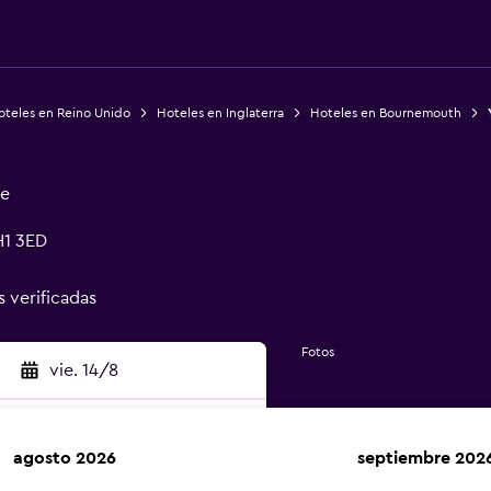
oteles en Reino Unido
Hoteles en Inglaterra
Hoteles en Bournemouth
ge
H1 3ED
s verificadas
Fotos
vie. 14/8
agosto 2026
septiembre 202