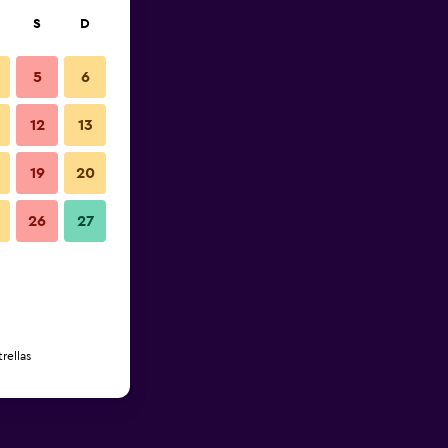
S
D
5
6
12
13
19
20
26
27
rellas