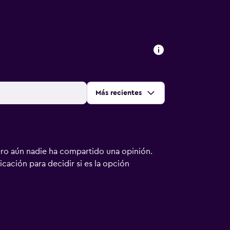
Ordenar por
:
Más recientes
ero aún nadie ha compartido una opinión.
bicación para decidir si es la opción