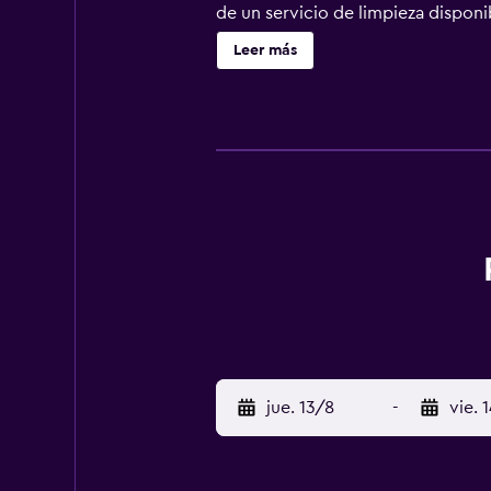
de un servicio de limpieza disponib
jardín donde descansar y comodidad
Leer más
incluyen servicio de organización 
servicio de tintorería/lavandería
este hotel, dispones de 8 metros 
disponible. Ubicación del estable
Bournemouth, en Bournemouth, te 
en este hotel y estarás a 10,8 km d
mejor forma, tómate un refrescant
Cargos Opcionales Cargo por desa
GBP 12 por noche. Mascotas: GBP 1
02:00. La lista anterior puede est
Check-In El Checkin empieza a las
persona adicional, según la políti
autoridades gubernamentales, y una
Las solicitudes especiales no se p
jue. 13/8
-
vie. 
adicionales. Esta propiedad acepta 
insonorizadas no pueden garantiza
botiquín de primeros auxilios. Las