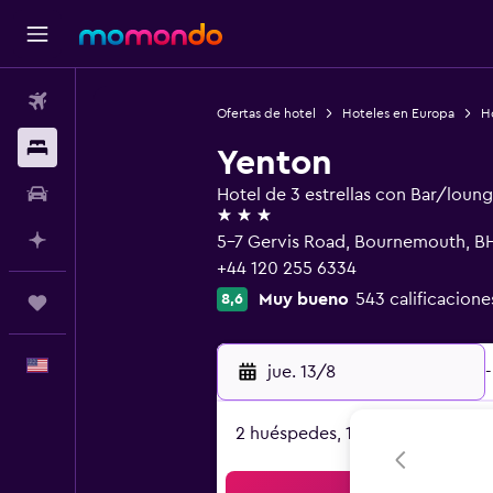
Vuelos
Ofertas de hotel
Hoteles en Europa
H
Alojamientos
Yenton
Autos
Hotel de 3 estrellas con Bar/loun
3 estrellas
Planifica con IA
5-7 Gervis Road, Bournemouth, B
+44 120 255 6334
Muy bueno
543 calificacione
8,6
Trips
Español
jue. 13/8
-
2 huéspedes, 1 habitación