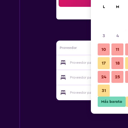
Bus
L
M
3
4
Proveedor
10
11
Proveedor para Yenton
17
18
24
25
Proveedor para Yenton
31
Proveedor para Yenton
Más barato