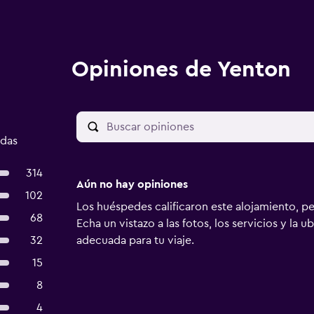
Opiniones de Yenton
adas
314
Aún no hay opiniones
102
Los huéspedes calificaron este alojamiento, p
68
Echa un vistazo a las fotos, los servicios y la u
32
adecuada para tu viaje.
15
8
4