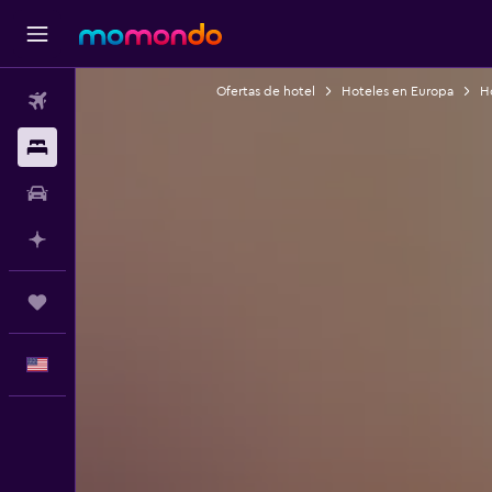
Ofertas de hotel
Hoteles en Europa
H
Vuelos
Alojamientos
Autos
Planifica con IA
Trips
Español