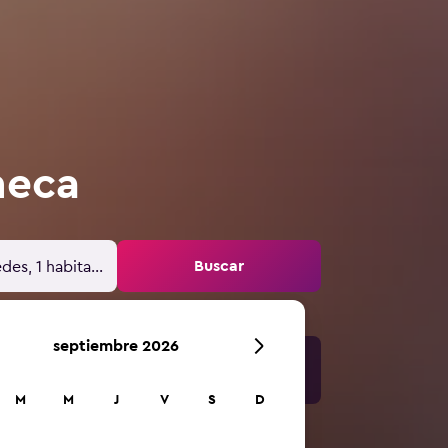
heca
Buscar
des, 1 habitación
septiembre 2026
M
M
J
V
S
D