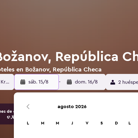
Božanov, República C
oteles en Božanov, República Checa
sáb. 15/8
-
dom. 16/8
2 huéspe
agosto 2026
s de opciones de hoteles y alojamientos.
L
M
M
J
V
S
D
L