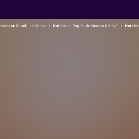
oteles en República Checa
Hoteles en Región de Hradec Králové
Hoteles