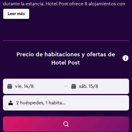
durante la estancia. Hotel Post ofrece 8 alojamientos con
artículos de higiene personal gratuitos y cortinas opacas.
Leer más
Se ofrece una televisión de pantalla plana en todas las
habitaciones. Los baños están equipados con ducha. Los
huéspedes pueden navegar por la web gracias a nuestro
acceso a Internet wifi gratis. Se ofrece servicio de
limpieza todos los días y es posible solicitar secador de
pelo. Se ofrece servicio de limpieza una vez por estancia.
Precio de habitaciones y ofertas de
Se pueden practicar las actividades de ocio y
Hotel Post
esparcimiento que se indican más abajo en las
instalaciones o cerca del alojamiento (es posible que se
aplique un recargo).
vie. 14/8
-
sáb. 15/8
2 huéspedes, 1 habitación