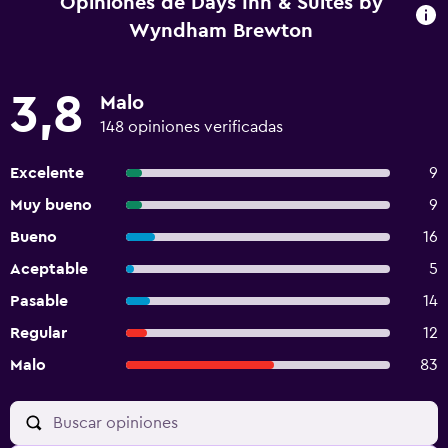
Opiniones de Days Inn & Suites by
Wyndham Brewton
3,8
Malo
148 opiniones verificadas
Excelente
9
Muy bueno
9
Bueno
16
Aceptable
5
Pasable
14
Regular
12
Malo
83